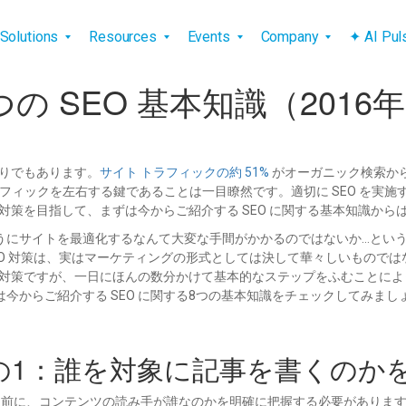
vigation
Solutions
Resources
Events
Company
✦ AI Pu
SEO 基本知識（2016年6月
作りでもあります。
サイト トラフィックの約 51%
がオーガニック検索か
ラフィックを左右する鍵であることは一目瞭然です。適切に SEO を実
 対策を目指して、まずは今からご紹介する SEO に関する基本知識から
にサイトを最適化するなんて大変な手間がかかるのではないか…という思
O 対策は、実はマーケティングの形式としては決して華々しいもので
O 対策ですが、一日にほんの数分かけて基本的なステップをふむことに
今からご紹介する SEO に関する8つの基本知識をチェックしてみまし
その1：誰を対象に記事を書くのか
める前に、コンテンツの読み手が誰なのかを明確に把握する必要がありま