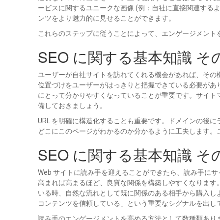
ービスに関するユニークな画像 (例：自社に直接関連する
ンツをより魅力的に見せることができます。
これらのステップに従うことによって、エンゲージメント
SEO に関する基本知識 
ユーザーが自社サイトを訪れてくれる機会があれば、その
位置づけをユーザーがはっきりと把握できている必要があり
にとって分かりやすくなっていることが重要です。サイトマ
備しておきましょう。
URL を明確に構造化することも重要です。ドメインの後にランダムな
どこにこのページがわかるのか分かるように工夫します。
SEO に関する基本知識 
Web サイトに読み手を迎えることができたら、読み手に
高まれば高まるほど、良質な関係を構築しやすくなります
いる時、自然な流れとして既に関係のある相手から購入し
コンテンツを信頼している」という重要なシグナルを出し
読み手のエンゲージメントを高める方法として数種類あり