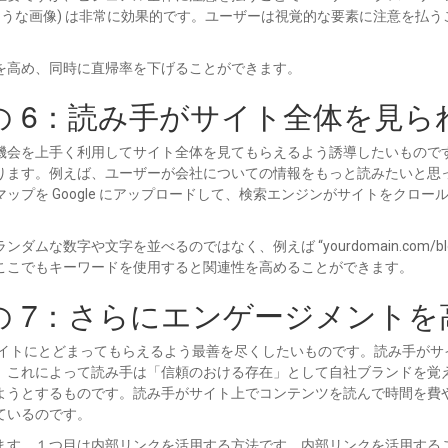
ような画像) は非常に効果的です。ユーザーは視覚的な要素に注意を払
を高め、同時に直帰率を下げることができます。
その 6：読み手がサイト全体を見
機会を上手く利用してサイト全体を見てもらえるよう誘導したいもので
ます。例えば、ユーザーが会社についての情報をもっと読みたいと思っ
ップを Google にアップロードして、検索エンジンがサイトをクロ
数字や文字を並べるのではなく、例えば “yourdomain.com/blog/8
ここでもキーワードを使用すると関連性を高めることができます。
その 7：さらにエンゲージメント
サイトにとどまってもらえるよう最善を尽くしたいものです。読み手が
。これによって読み手は「信頼のおける存在」として自社ブランドを覚
ようとするものです。読み手がサイト上でコンテンツを読んで時間を費
ているのです。
ます。１つ目は内部リンクを活用する方法です。内部リンクを活用する