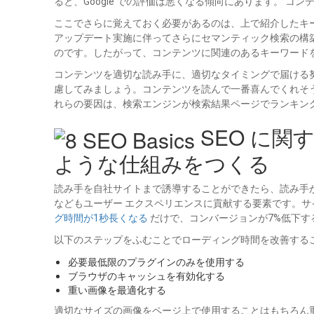
ると、Google での評価は悪くなる傾向にあります。 
ここでさらに覚えておく必要があるのは、上で紹介したキー
アップデート実施に伴ってさらにセマンティック検索の構
のです。したがって、コンテンツに関連のあるキーワード
コンテンツを適切な読み手に、適切なタイミングで届ける
慮してみましょう。コンテンツを読んで一番喜んでくれそ
れらの要因は、検索エンジンが検索結果ページでランキン
SEO に関
ような仕組みをつくる
読み手を自社サイトまで誘導することができたら、読み手
などもユーザー エクスペリエンスに貢献する要素です。
グ時間が1秒長くなる
だけで、コンバージョンが7%低下す
以下のステップをふむことでローディング時間を改善する
必要最低限のプラグインのみを使用する
ブラウザのキャッシュを有効化する
重い画像を最適化する
適切なサイズの画像をページ上で使用することはもちろん