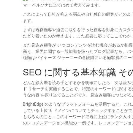
マー ペルソナに当てはめて考えてみます。
これによって自社が抱える弱点や自社独自の顧客がどのよ
ます。
まずは既存顧客や過去に取引を行った顧客を対象にカスタ
たどり着いたのか考えます。また必要に応じてここでわか
また見込み顧客が
いつ
コンテンツを読む機会があるか把握
高く、業界に関する一般知識を扱ったブログ記事なら、バイ
種類はバイヤーズ ジャーニーの各段階にいる顧客層のニ
SEO に関する基本知識 
どんな顧客層を読み手とするかを明確にしたら、次は読み
ド リサーチを実施することで、特定のキーワードに関する
うな内容 を探り当てることができ、見込み顧客につなが
BrightEdge のようなプラットフォームを活用する
している上位10 ドメインについてもチェックすることが
もちろんのこと、このキーワードで既に上位にランク入りして
のレコメンデーション機能の 一例です。レコメンデーシ