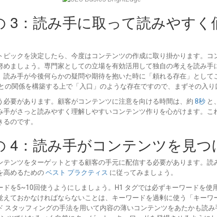
その 3：読み手に取って読みやす
トピックを決定したら、今度はコンテンツの作成に取り掛かります。コ
努めましょう。専門家としての立場を有効活用して独自の考えを読み手
、読み手が今後何らかの疑問や期待を抱いた時に「頼れる存在」として
客との関係を構築する上で「入口」のような存在ですので、まずその入り
う必要があります。顧客がコンテンツに注意を向ける時間は、約
8秒
と
み手がさっと読みやすく理解しやすいコンテンツ作りを心がけます。こ
きるのです。
その 4：読み手がコンテンツを見
ンテンツをターゲットとする顧客の手元に配信する必要があります。読
を高めるための
ベスト プラクティス
に従ってみましょう。
を5~10回使うようにしましょう。H1 タグでは必ずキーワードを使用
覚えておかなければならないことは、キーワードを過剰に使う「キーワー
ド スタッフィングの手法を用いて内容の薄いコンテンツをあたかも読み