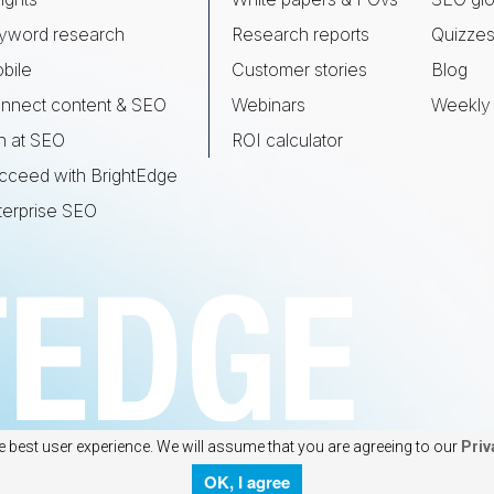
yword research
Research reports
Quizze
bile
Customer stories
Blog
nnect content & SEO
Webinars
Weekly 
n at SEO
ROI calculator
cceed with BrightEdge
terprise SEO
e best user experience. We will assume that you are agreeing to our
Priv
OK, I agree