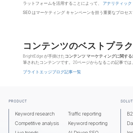
ラットフォームを活用することによって、
アナリティック
SEO はマーケティング キャンペーンを担う重要なプロ
コンテンツのベストプラ
BrightEdge が手掛けた
コンテンツ マーケティングに関す
筆されたコンテンツです。20ページからなるこの記事では
ブライトエッジブログ記事一覧
Footer
PRODUCT
SOLUT
Keyword research
Traffic reporting
B2
Competitive analysis
Keyword reporting
Da
Live trends
AI Driven SEO
Ins