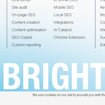
Site audit
Mobile SEO
Ke
On-page SEO
Local SEO
Mo
Content creation
Integrations
Co
Content optimization
AI Catalyst
Wi
SEO Copilot
Chrome Extension
Su
Custom reporting
En
We use cookies on our site to provide you with th