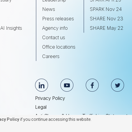
s
News
SPARK Nov 24
Press releases
SHARE Nov 23
AI Insights
Agency info
SHARE May 22
Contact us
Office locations
Careers
Privacy Policy
Legal
Anti Slavery & Human Trafficking Statement
acy Policy
if you continue accessing this website.
© 2026 BrightEdge Technologies, Inc.