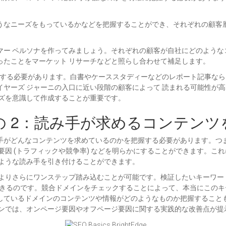
うなニーズをもっているかなどを把握することができ、それぞれの顧客
マー ペルソナを作ってみましょう。それぞれの顧客が自社にどのような
ったことをマーケット リサーチなどと照らし合わせて補足します。
する必要があります。白書やケーススタディーなどのレポート記事なら
ヤーズ ジャーニの入口に近い段階の顧客によって 読まれる可能性が
ーズを意識して作成することが重要です。
その 2：読み手が求めるコンテン
手がどんなコンテンツを求めているのかを把握する必要があります。つ
要因 (トラフィックや競争率) などを明らかにすることができます。こ
るような読み手を引き付けることができます。
と、これよりさらにワンステップ踏み込むことが可能です。検証したいキー
できるのです。競合ドメインをチェックすることによって、本当にこの
いるドメインのコンテンツや情報がどのようなものか把握することもできま
ョンでは、オンページ要因やオフページ要因に関する実践的な改善点が提