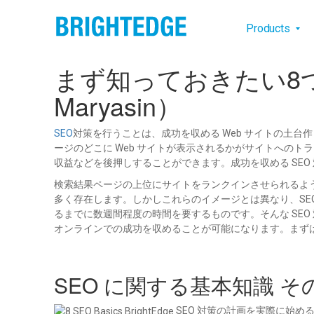
Skip to main content
Main na
Products
まず知っておきたい8つの 
Maryasin）
SEO
対策を行うことは、成功を収める Web サイトの土台
ージのどこに Web サイトが表示されるかがサイトへのト
収益などを後押しすることができます。成功を収める SEO
検索結果ページの上位にサイトをランクインさせられるよう
多く存在します。しかしこれらのイメージとは異なり、SE
るまでに数週間程度の時間を要するものです。そんな SE
オンラインでの成功を収めることが可能になります。まずは
SEO に関する基本知識 
SEO 対策の計画を実際に始