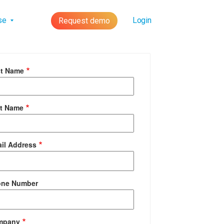
lse
Login
Request demo
st Name
t Name
il Address
one Number
mpany