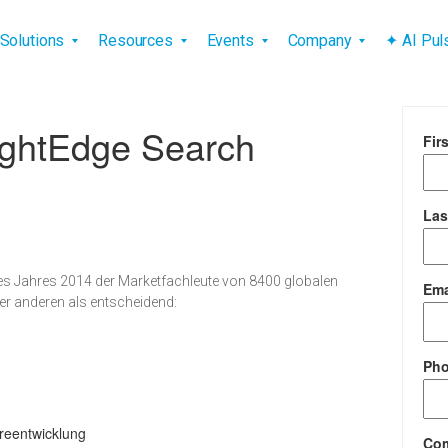
vigation
Solutions
Resources
Events
Company
✦ AI Pu
ightEdge Search
Fir
Las
 des Jahres 2014 der Marketfachleute von 8400 globalen
Ema
er anderen als entscheidend:
Ph
reentwicklung
Co