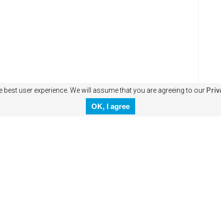
e best user experience. We will assume that you are agreeing to our
Priv
OK, I agree