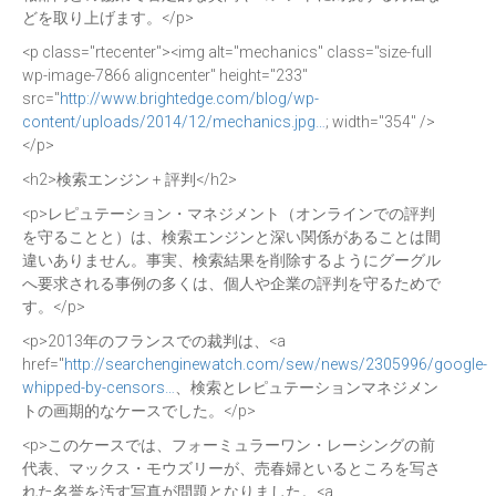
どを取り上げます。</p>
<p class="rtecenter"><img alt="mechanics" class="size-full
wp-image-7866 aligncenter" height="233"
src="
http://www.brightedge.com/blog/wp-
content/uploads/2014/12/mechanics.jpg…
; width="354" />
</p>
<h2>検索エンジン + 評判</h2>
<p>レピュテーション・マネジメント（オンラインでの評判
を守ることと）は、検索エンジンと深い関係があることは間
違いありません。事実、検索結果を削除するようにグーグル
へ要求される事例の多くは、個人や企業の評判を守るためで
す。</p>
<p>2013年のフランスでの裁判は、<a
href="
http://searchenginewatch.com/sew/news/2305996/google-
whipped-by-censors…
、検索とレピュテーションマネジメン
トの画期的なケースでした。</p>
<p>このケースでは、フォーミュラーワン・レーシングの前
代表、マックス・モウズリーが、売春婦といるところを写さ
れた名誉を汚す写真が問題となりました。<a