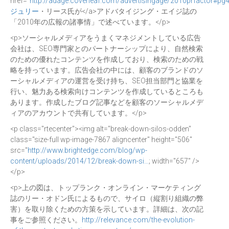
href="
http://adage.coverleaf.com/advertisingage/2010prfactor#pg
ジュリー
・リース氏が</a>アドバタイジング・エイジ誌の
「2010年の広報の諸事情」で述べています。</p>
<p>ソーシャルメディアをうまくマネジメントしている広告
会社は、SEO専門家とのパートナーシップにより、自然検索
のための優れたコンテンツを作成しており、検索のための戦
略を持っています。広告会社の中には、顧客のブランドのソ
ーシャルメディアの運営を受け持ち、SEO担当部門と協業を
行い、魅力ある検索向けコンテンツを作成しているところも
あります。作成したブログ記事などを顧客のソーシャルメデ
ィアのアカウントで共有しています。</p>
<p class="rtecenter"><img alt="break-down-silos-odden"
class="size-full wp-image-7867 aligncenter" height="506"
src="
http://www.brightedge.com/blog/wp-
content/uploads/2014/12/break-down-si…
; width="657" />
</p>
<p>上の図は、トップランク・オンライン・マーケティング
誌のリー・オドン氏によるもので、サイロ（縦割り組織の弊
害）を取り除くための方策を示しています。詳細は、次の記
事をご参照ください。
http://relevance.com/the-evolution-