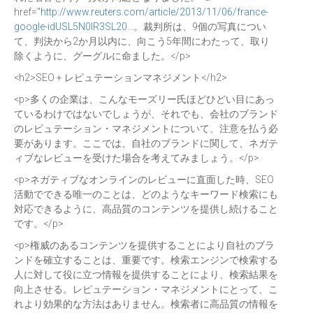
href="
http://www.reuters.com/article/2013/11/06/france-
google-idUSL5N0IR3SL20…
。裁判所は、9個の写真につい
て、判決から2か月以内に、向こう5年間にわたって、取り
除くように、グーグルに命ました。</p>
<h2>SEO + レピュテーションマネジメント</h2>
<p>多くの企業は、こんなモーズリー氏ほどひどい目にあっ
ているわけではないでしょうが、それでも、会社のブランド
のレピュテーション・マネジメントについて、注意を払う必
要があります。ここでは、自社のブランドに関して、ネガテ
ィブなレビューを受けた場合を考えてみましょう。</p>
<p>ネガティブなオンラインのレビューに直面した時、SEO
活動でできる唯一のことは、どのようなキーワード検索にも
対応できるように、高品質のコンテンツを提供し続けること
です。</p>
<p>権威のあるコンテンツを提供することにより自社のブラ
ンドを確立することは、重要です。検索エンジンで検索する
人に対して役に立つ情報を提供することにより、検索結果を
向上させる。レピュテーション・マネジメントにとって、こ
れより効果的な方法はありません。検索者に高品質の情報を