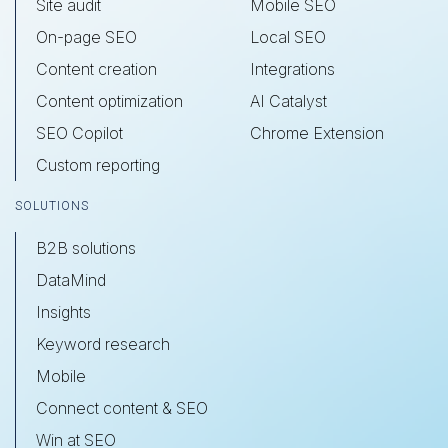
Site audit
Mobile SEO
On-page SEO
Local SEO
Content creation
Integrations
Content optimization
AI Catalyst
SEO Copilot
Chrome Extension
Custom reporting
SOLUTIONS
B2B solutions
DataMind
Insights
Keyword research
Mobile
Connect content & SEO
Win at SEO