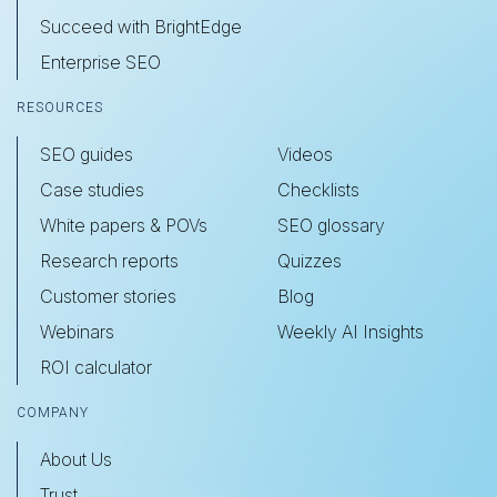
Succeed with BrightEdge
Enterprise SEO
RESOURCES
SEO guides
Videos
Case studies
Checklists
White papers & POVs
SEO glossary
Research reports
Quizzes
Customer stories
Blog
Webinars
Weekly AI Insights
ROI calculator
COMPANY
About Us
Trust