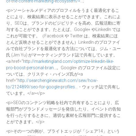
of-the-content-marketing-ecosystem/<…
;
<p>ソーシャルメディアのプロフィルをうまく最適化するこ
とにより、検索結果に表示させることができます。これによ
り、SEOは、ブランドのビジビリティを高め、広報活動に寄
与することができます。たとえば、Google+ やLinkedIn では
これが可能です。（Facebook や Twitter は、検索結果にほ
とんど反映させることができません）LinkedIn のプロファイ
ルで自社ブランドを最適化する方法については、ジム・ユー
氏 (Jim Yu) がマーケティングランド誌で共有しています。
<a href="
http://marketingland.com/optimize-linkedin-like-
pro-boost-personal-bran…
。Google+ のプロファイル設定に
ついては、クリスティ・ハインズ氏が<a
href="
http://searchenginewatch.com/sew/how-
to/2124899/seo-for-google-profiles…
・ウォッチ誌で共有し
ています。</a></p>
<p>SEOのコンテンツ戦略を社内で共有することにより、広
報部門がブランドメッセージを発信したり、イベントの告知
を行ったりするときに、適切な素材を広報部門に提供するこ
とができます。</p>
<p>その一つの例が、ブライトエッジが「シェア14」という