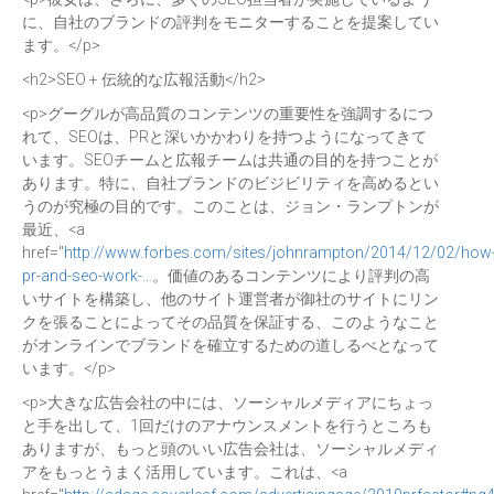
に、自社のブランドの評判をモニターすることを提案してい
ます。</p>
<h2>SEO + 伝統的な広報活動</h2>
<p>グーグルが高品質のコンテンツの重要性を強調するにつ
れて、SEOは、PRと深いかかわりを持つようになってきて
います。SEOチームと広報チームは共通の目的を持つことが
あります。特に、自社ブランドのビジビリティを高めるとい
うのが究極の目的です。このことは、ジョン・ランプトンが
最近、<a
href="
http://www.forbes.com/sites/johnrampton/2014/12/02/how
pr-and-seo-work-…
。価値のあるコンテンツにより評判の高
いサイトを構築し、他のサイト運営者が御社のサイトにリン
クを張ることによってその品質を保証する、このようなこと
がオンラインでブランドを確立するための道しるべとなって
います。</p>
<p>大きな広告会社の中には、ソーシャルメディアにちょっ
と手を出して、1回だけのアナウンスメントを行うところも
ありますが、もっと頭のいい広告会社は、ソーシャルメディ
アをもっとうまく活用しています。これは、<a