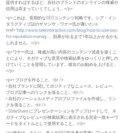
提供すればするほど、自社のブランドのオンラインの権威や
信用は高まっていくでしょう。</p>
<p>これは、長期的なSEOコンテンツ戦略です。シア・イン
タラクティブ誌のサマンサ・ワナー氏が書いた<a
href="
http://www.seerinteractive.com/blog/how-to-use-seo-
for-reputation-manag…
、効果が出るまで1年以上かかるかも
しれません。</p>
<p>ワナー氏は、権威が高い内容のコンテンツ資産を築くこ
とにより、ネガティブな意見や検索結果をゆっくりと押しの
けていくことを提唱しています。彼女のお勧めを上げると、
</p>
<p>• ブログを作ること。<br />
• 自社ブランドに関してポジティブなニュース、レビュー、
ブログ記事へのリンクを張ること。<br />
• 自社のソーシェルメディアのプロファイルを作成し、リン
クを張ること。<br />
• SlideShare にプレゼンテーションをアップロードして、ネ
ガティブなレビューが検索結果に表示される完全一致キーワ
ードをタイトルとして使用すること。</p>
<p>彼女は、さらに、多くのSEO担当者が実施しているよう