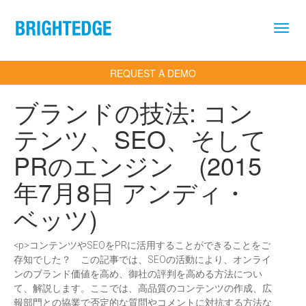
Skip to main content
REQUEST A DEMO
ブランドの技法: コン
テンツ、SEO、そして
PRのエンジン (2015
年7月8日 アンディ・
ベッツ)
<p>コンテンツやSEOをPRに活用することができることをご
存知でした？ この記事では、SEOの活動により、オンライ
ンのブランド価値を高め、御社の評判を高める方法につい
て、解説します。ここでは、高品質のコンテンツの作成、広
報部門との協業で否定的な質問やコメントに対抗する方法な