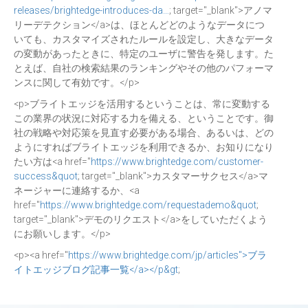
releases/brightedge-introduces-da…
; target="_blank">アノマ
リーデテクション</a>は、ほとんどどのようなデータにつ
いても、カスタマイズされたルールを設定し、大きなデータ
の変動があったときに、特定のユーザに警告を発します。た
とえば、自社の検索結果のランキングやその他のパフォーマ
ンスに関して有効です。</p>
<p>ブライトエッジを活用するということは、常に変動する
この業界の状況に対応する力を備える、ということです。御
社の戦略や対応策を見直す必要がある場合、あるいは、どの
ようにすればブライトエッジを利用できるか、お知りになり
たい方は<a href="
https://www.brightedge.com/customer-
success&quot
; target="_blank">カスタマーサクセス</a>マ
ネージャーに連絡するか、<a
href="
https://www.brightedge.com/requestademo&quot
;
target="_blank">デモのリクエスト</a>をしていただくよう
にお願いします。</p>
<p><a href="
https://www.brightedge.com/jp/articles">ブラ
イトエッジブログ記事一覧</a></p&gt
;