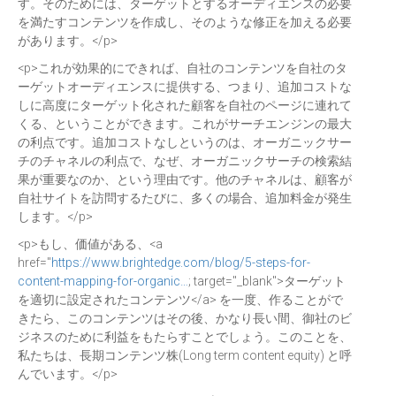
す。そのためには、ターゲットとするオーディエンスの必要
を満たすコンテンツを作成し、そのような修正を加える必要
があります。</p>
<p>これが効果的にできれば、自社のコンテンツを自社のタ
ーゲットオーディエンスに提供する、つまり、追加コストな
しに高度にターゲット化された顧客を自社のページに連れて
くる、ということができます。これがサーチエンジンの最大
の利点です。追加コストなしというのは、オーガニックサー
チのチャネルの利点で、なぜ、オーガニックサーチの検索結
果が重要なのか、という理由です。他のチャネルは、顧客が
自社サイトを訪問するたびに、多くの場合、追加料金が発生
します。</p>
<p>もし、価値がある、<a
href="
https://www.brightedge.com/blog/5-steps-for-
content-mapping-for-organic…
; target="_blank">ターゲット
を適切に設定されたコンテンツ</a> を一度、作ることがで
きたら、このコンテンツはその後、かなり長い間、御社のビ
ジネスのために利益をもたらすことでしょう。このことを、
私たちは、長期コンテンツ株(Long term content equity) と呼
んでいます。</p>