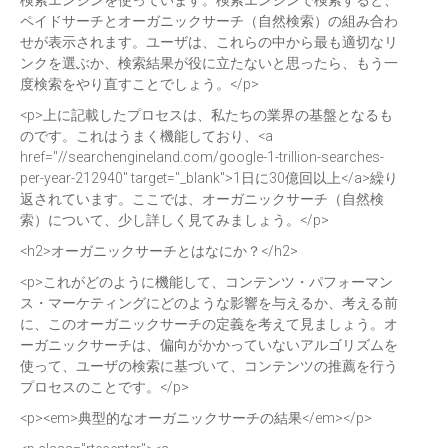
検索エンジンを使っています。検索エンジンで検索すると、
ペイドサーチとオーガニックサーチ（自然検索）の組み合わ
せが表示されます。ユーザは、これらの中から最も適切なリ
ンクを選ぶか、検索結果が役に立たないと思ったら、もう一
度検索をやり直すことでしょう。</p>
<p>上に記載したプロセスは、私たちの業界の基盤となるも
のです。これはうまく機能しており、<a
href="//searchengineland.com/google-1-trillion-searches-
per-year-212940" target="_blank">1日に30億回以上</a>繰り
返されています。ここでは、オーガニックサーチ（自然検
索）について、少し詳しく見てみましょう。</p>
<h2>オーガニックサーチとはなにか？</h2>
<p>これがどのように機能して、コンテンツ・パフォーマン
ス・マーケティングにどのような影響を与えるか、考える前
に、このオーガニックサーチの定義を考えて見ましょう。オ
ーガニックサーチは、偏向がかかっていないアルゴリズムを
使って、ユーザの検索に基づいて、コンテンツの推薦を行う
プロセスのことです。</p>
<p><em>典型的なオーガニックサーチの結果</em></p>