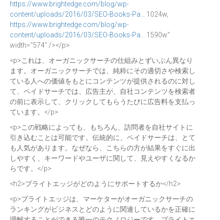
https://www.brightedge.com/blog/wp-
content/uploads/2016/03/SEO-Books-Pa…
1024w,
https://www.brightedge.com/blog/wp-
content/uploads/2016/03/SEO-Books-Pa…
1590w"
width="574" /></p>
<p>これは、オーガニックサーチの仕組みとずいぶん異なり
ます。オーガニックサーチでは、純粋にその適切さや検索し
ている人への価値をもとにコンテンツが提供されるのに対し
て、ペイドサーチでは、広告主が、自社コンテンツを検索者
の前に表示して、クリックしてもらうたびに広告料を支払っ
ています。</p>
<p>この戦略によっても、もちろん、訪問者を自社サイトに
引き込むことは可能です。伝統的に、ペイドサーチは、とて
も人気があります。なぜなら、こちらの方が結果をすぐに出
しやすく、キーワードやユーザに関して、見えやすくなるか
らです。</p>
<h2>ブライトエッジがどのようにサポートするか</h2>
<p>ブライトエッジは、マーケターがオーガニックサーチの
ランキングがビジネスとどのように関連しているかを正確に
理解することができる唯一のテクノロジーです。ブライトエ