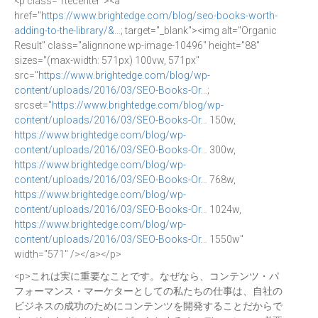
<p class="rtecenter"><a
href="
https://www.brightedge.com/blog/seo-books-worth-
adding-to-the-library/&…
; target="_blank"><img alt="Organic
Result" class="alignnone wp-image-10496" height="88"
sizes="(max-width: 571px) 100vw, 571px"
src="
https://www.brightedge.com/blog/wp-
content/uploads/2016/03/SEO-Books-Or…
;
srcset="
https://www.brightedge.com/blog/wp-
content/uploads/2016/03/SEO-Books-Or…
150w,
https://www.brightedge.com/blog/wp-
content/uploads/2016/03/SEO-Books-Or…
300w,
https://www.brightedge.com/blog/wp-
content/uploads/2016/03/SEO-Books-Or…
768w,
https://www.brightedge.com/blog/wp-
content/uploads/2016/03/SEO-Books-Or…
1024w,
https://www.brightedge.com/blog/wp-
content/uploads/2016/03/SEO-Books-Or…
1550w"
width="571" /></a></p>
<p>これは実に重要なことです。なぜなら、コンテンツ・パ
フォーマンス・マーケターとしての私たちの仕事は、自社の
ビジネスの成功のためにコンテンツを開発することだからで