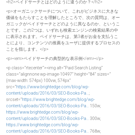
<h2>ペイドサーチとはどのように違うのか？</h2>
<p>オーガニックサーチについて、これがビジネスに大きな
価値をもたらすことを理解したところで、次の質問は、オー
ガニックがペイドサーチとどのように異なるのか、というこ
とです。この2つは、いずれも検索エンジンの検索結果の中
に表示されます。ペイドサーチは、第3者がお金を支払うこ
とにより、コンテンツの推薦をユーザに提供するプロセスの
ことを指します。</p>
<p><em>ペイドサーチの典型的な表示例</em></p>
<p class="rtecenter"><img alt="Paid Search Listing"
class="alignnone wp-image-10497" height="84" sizes="
(max-width: 574px) 100vw, 574px"
src="
https://www.brightedge.com/blog/wp-
content/uploads/2016/03/SEO-Books-Pa…
;
srcset="
https://www.brightedge.com/blog/wp-
content/uploads/2016/03/SEO-Books-Pa…
150w,
https://www.brightedge.com/blog/wp-
content/uploads/2016/03/SEO-Books-Pa…
300w,
https://www.brightedge.com/blog/wp-
content/uploads/2016/03/SEO-Books-Pa…
768w,