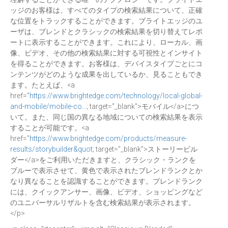
ッジのお客様は、すべてのタイプの検索結果について、正確
な位置をトラックすることができます。ブライトエッジのユ
ーザは、ブレンドとクラシックの検索結果を切り替えてレポ
ートに表示することができます。これにより、ローカル、画
像、ビデオ、その他の検索結果に対する可視性とインサイト
を得ることができます。お客様は、デバイスタイプごとにコ
ンテンツがどのような成果を出しているか、見ることもでき
ます。たとえば、<a
href="
https://www.brightedge.com/technology/local-global-
and-mobile/mobile-co…
; target="_blank">モバイル</a>につ
いて。また、同じ国の異なる地域についての検索結果を表示
することが可能です。<a
href="
https://www.brightedge.com/products/measure-
results/storybuilder&quot
; target="_blank">ストーリービル
ダー</a>をご利用いただきますと、クラシック・ランクを
ブルーで表示させて、黄色で表示されたブレンドランクとか
なり異なることを認識することができます。ブレンドランク
には、クイックアンサー、画像、ビデオ、ショッピングなど
のユニバーサルリザルトを含む検索結果が表示されます。
</p>