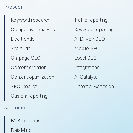
Footer
PRODUCT
Keyword research
Traffic reporting
Competitive analysis
Keyword reporting
Live trends
AI Driven SEO
Site audit
Mobile SEO
On-page SEO
Local SEO
Content creation
Integrations
Content optimization
AI Catalyst
SEO Copilot
Chrome Extension
Custom reporting
SOLUTIONS
B2B solutions
DataMind