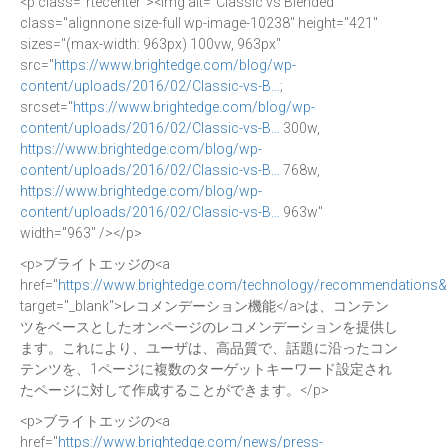
<p class="rtecenter"><img alt="Classic vs Blended"
class="alignnone size-full wp-image-10238" height="421"
sizes="(max-width: 963px) 100vw, 963px"
src="
https://www.brightedge.com/blog/wp-
content/uploads/2016/02/Classic-vs-B…
;
srcset="
https://www.brightedge.com/blog/wp-
content/uploads/2016/02/Classic-vs-B…
300w,
https://www.brightedge.com/blog/wp-
content/uploads/2016/02/Classic-vs-B…
768w,
https://www.brightedge.com/blog/wp-
content/uploads/2016/02/Classic-vs-B…
963w"
width="963" /></p>
<p>ブライトエッジの<a
href="
https://www.brightedge.com/technology/recommendations&
target="_blank">レコメンデーション機能</a>は、コンテン
ツをベースとしたオンページのレコメンデーションを提供し
ます。これにより、ユーザは、高品質で、話題に沿ったコン
テンツを、1ページに複数のターゲットキーワード設定され
たページに対して作成することができます。</p>
<p>ブライトエッジの<a
href="
https://www.brightedge.com/news/press-