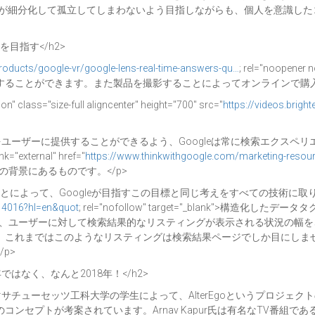
社会が細分化して孤立してしまわないよう目指しながらも、個人を意識し
を目指す</h2>
products/google-vr/google-lens-real-time-answers-qu…
; rel="noopene
ることができます。また製品を撮影することによってオンラインで購入
" class="size-full aligncenter" height="700" src="
https://videos.brig
をユーザーに提供することができるよう、Googleは常に検索エクスペ
ternal" href="
https://www.thinkwithgoogle.com/marketing-res
/a>の背景にあるものです。</p>
って、Googleが目指すこの目標と同じ考えをすべての技術に取り入れているのです。
14016?hl=en&quot
; rel="nofollow" target="_blank">
gleは、ユーザーに対して検索結果的なリスティングが表示される状況の
。これまではこのようなリスティングは検索結果ページでしか目にしま
p>
ではなく、なんと2018年！</h2>
チューセッツ工科大学の学生によって、AlterEgoというプロジェクト
案されています。Arnav Kapur氏は有名なTV番組である<a data-wpe