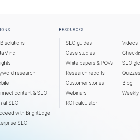
IONS
RESOURCES
B solutions
SEO guides
Videos
taMind
Case studies
Checkli
ights
White papers & POVs
SEO glo
yword research
Research reports
Quizze
bile
Customer stories
Blog
nnect content & SEO
Webinars
Weekly 
n at SEO
ROI calculator
cceed with BrightEdge
terprise SEO