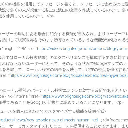
lank">スマートコンポーズ</a>機能を活用してメッセージを書くと、メッセージ
状況で多くの人が想像する以上に沢山の文章を作成しているのです。多
を使用しているのです。</p>
店舗がユーザーの周辺にある場合に紹介する機能が導入され、よりユーザー
活用して現実世界をそのまま誘導されているような機能が強化される予定
" height="496" src="
https://videos.brightedge.com/assets/blog/yourm
（この場合ではローカル検索結果）のエクスペリエンスを構成する要素に対
ればならないユーザーにとって、そのような状況でGoogleマップの
れを考慮して、ローカル検索の結果を反映して、現在の視点を強化する
ref="
https://www.brightedge.com/blog/local-seo-becomes-hyperloca
Squareなどのローカル重視のバーティカル検索エンジンに対する反応である
"internal" href="
https://www.brightedge.com/blog/vso-vertical-
手であることをGoogleが間接的に認めていることになります。</p>
にニュースを個人に合わせてカスタマイズする機能を提供</h2>
/products/news/new-google-news-ai-meets-human-intell…
; rel="noope
、各ユーザーにカスタマイズしたニュースを提供することができます。ま