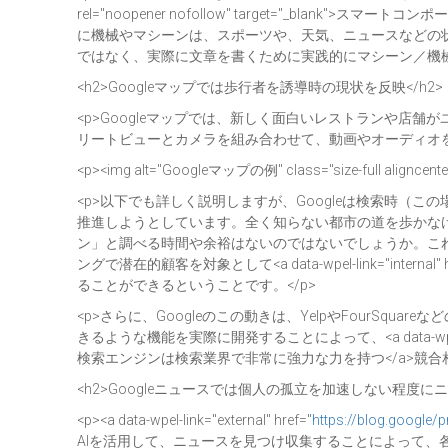
rel="noopener nofollow" target="_b
に機械やマシーンは、スポーツや、天気、ニュースなどの
ではなく、実際に文章を書くために実践的にマシーン／機械
<h2>Googleマップでは歩行者を誘導時の現状を反映</h2>
<p>Googleマップでは、新しく面白いレストランや
リートビューとカメラを組み合わせて、動画やオーディオを
<p><img alt="Googleマップの例" class="size-full aligncenter
<p>以下でも詳しく説明しますが、Googleは検索時
推進しようとしています。全く知らない都市の道を歩かなけ
ン」と調べる時間や余裕はないのではないでしょうか。こ
ングで潜在的顧客を対象として<a data-wpel-link="internal" h
ることができるということです。</p>
<p>さらに、Googleのこの動きは、YelpやFour
きるような機能を実際に開発することによって、<a data-wpel-link=
検索エンジンは検索業界で非常に強力な力を持つ</a>競合相
<h2>Googleニュースでは個人の孤立を加速しない程度
<p><a data-wpel-link="external" href="
https://blog.google
AIを活用して、ニュースを見つけ収集することによって