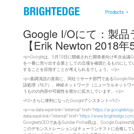
Skip to main content
Main na
Products
Google I/Oにて
【Erik Newton 201
<p>Googleは、5月10日に開催された開発者向け年次会議
を一番に売り出す企業としての立場を確固たるものにしてい
することを目指すことが考えられるでしょう。</p>
<p>基調演説の直前に、同社リサーチ部門であるGoogle R
語処理（NLP）、神経ネットワーク（ニューラルネット
うものの内容や可能性を密かに拡大しています。</p>
<h2>さらに便利になったGoogleアシスタント</h2>
<p><a data-wpel-link="external" href="
https://ai.googleblo
data-wpel-link="internal" href="
https://www.brightedge.com
GoogleのCEOであるSundar Pichai氏は、Goo
このデモンストレーションはチューリンテストに合格して