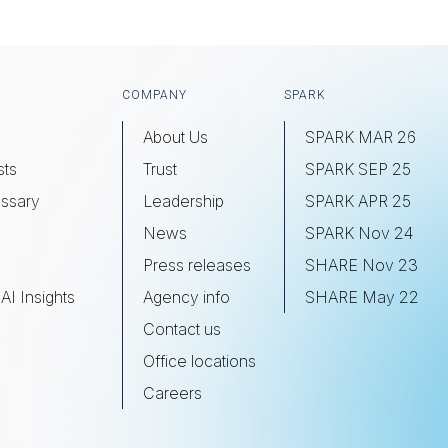
COMPANY
SPARK
About Us
SPARK MAR 26
sts
Trust
SPARK SEP 25
ssary
Leadership
SPARK APR 25
s
News
SPARK Nov 24
Press releases
SHARE Nov 23
AI Insights
Agency info
SHARE May 22
Contact us
Office locations
Careers