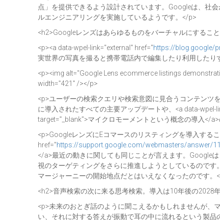
点」を提供できるよう設計されています。Googleは、
ルエンジニアリングを実施しているようです。</p>
<h2>Googleレンズはあらゆるものをバーチャルにすること
<p><a data-wpel-link="external" href="
https://blog.google/
実世界の写真を撮ると携帯電話内で編集したり利用したりす
<p><img alt="Google Lens ecommerce listings demonstration
width="421" /></p>
<p>ユーザーの検索クエリや検索意図に見合うコンテンツ
に導入されたすべての主要アップデートや、<a data-wpel-link="ex
target="_blank">マイクロモーメントという概念の導入<
<p>GoogleレンズにEコマースのリスティングを導入することによ
href="
https://support.google.com/webmasters/answer/1
</a>最近の動きに関しても同じことが言えます。Goo
視のターゲティングをさらに推進しようとしているのです
マージャーニーの開始地点だとはいえなくなったのです。</
<h2>音声検索の次に来る思考検索。導入は10年後の2028年
<p>未来のおとぎ話のように聞こえるかもしれませんが、マサ
い、それに対する答えが振動で耳の中に流れるという製品のコンセプトが考