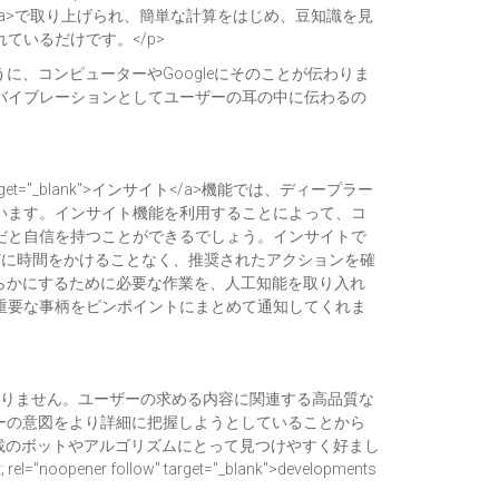
>“60 Minutes”</a>で取り上げられ、簡単な計算をはじめ、豆知識を見
いるだけです。</p>
に、コンピューターやGoogleにそのことが伝わりま
バイブレーションとしてユーザーの耳の中に伝わるの
low" target="_blank">インサイト</a>機能では、ディープラー
います。インサイト機能を利用することによって、コ
だと自信を持つことができるでしょう。インサイトで
どに時間をかけることなく、推奨されたアクションを確
らかにするために必要な作業を、人工知能を取り入れ
重要な事柄をピンポイントにまとめて通知してくれま
わりません。ユーザーの求める内容に関連する高品質な
ーザーの意図をより詳細に把握しようとしていることから
載のボットやアルゴリズムにとって見つけやすく好まし
t
; rel="noopener follow" target="_blank">developments