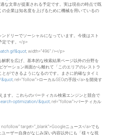
に含めるのに最適な文章が提案される予定です。実は現在の時点で既
くの企業は知名度を上げるために機械を用いているの
フレンドリーでソーシャルになっています。今後はスト
です。</p>
atch.gif&quot
; width="496" /></p>
する解釈を広げ、基本的な検索結果ページ以外の分野を
ナビゲーション画面から離れて「このエリアのレストラ
ことができるようになるのです。まさに的確なタイミ
l/&quot
; rel="follow">ローカルSEOの手段</a>を開発す
ともいえます。これらのバーティカル検索エンジンと競合で
search-optimization/&quot
; rel="follow">バーティカル
ner nofollow" target="_blank">Googleニュース</a>でも
たユーザー自身がなじみ深い内容以外にも「様々な視