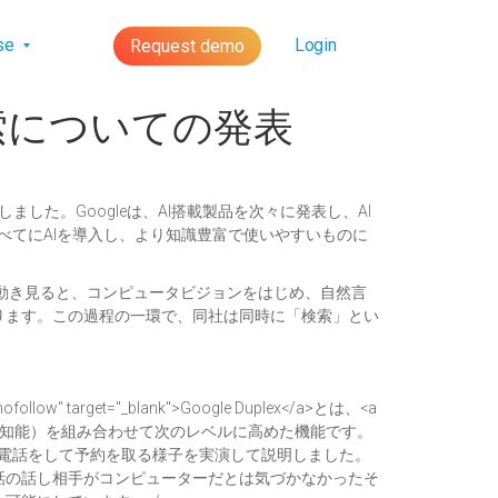
lse
Login
Request demo
検索についての発表
しました。Googleは、AI搭載製品を次々に発表し、AI
べてにAIを導入し、より知識豊富で使いやすいものに
leのこの動き見ると、コンピュータビジョンをはじめ、自然言
ります。この過程の一環で、同社は同時に「検索」とい
r nofollow" target="_blank">Google Duplex</a>とは、<a
a>とAI（人工知能）を組み合わせて次のレベルに高めた機能です。
ヘアサロンに電話をして予約を取る様子を実演して説明しました。
話の話し相手がコンピューターだとは気づかなかったそ