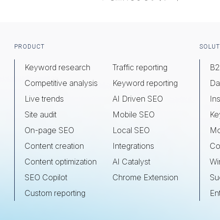
Footer
PRODUCT
SOLUT
Keyword research
Traffic reporting
B2
Competitive analysis
Keyword reporting
Da
Live trends
AI Driven SEO
Ins
Site audit
Mobile SEO
Ke
On-page SEO
Local SEO
Mo
Content creation
Integrations
Co
Content optimization
AI Catalyst
Wi
SEO Copilot
Chrome Extension
Su
Custom reporting
En