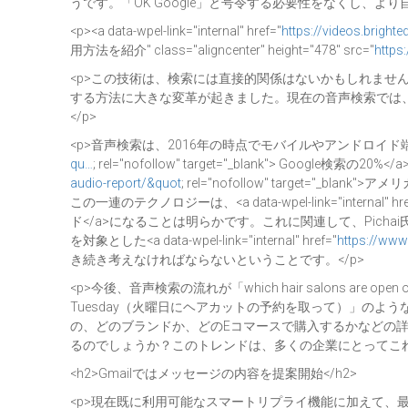
うです。「OK Google」と号令する必要性をなくし、
<p><a data-wpel-link="internal" href="
https://videos.bright
用方法を紹介" class="aligncenter" height="478" src="
https
<p>この技術は、検索には直接的関係はないかもしれま
する方法に大きな変革が起きました。現在の音声検索では
</p>
<p>音声検索は、2016年の時点でモバイルやアンドロイド端末で実施された<
qu…
; rel="nofollow" target="_blank"> Google検索の2
audio-report/&quot
; rel="nofollow" target
この一連のテクノロジーは、<a data-wpel-link="internal" hre
ド</a>になることは明らかです。これに関連して、Pic
を対象とした<a data-wpel-link="internal" href="
https://www
き続き考えなければならないということです。</p>
<p>今後、音声検索の流れが「which hair salons are op
Tuesday（火曜日にヘアカットの予約を取って）」の
の、どのブランドか、どのEコマースで購入するかなどの
るのでしょうか？このトレンドは、多くの企業にとってこれ
<h2>Gmailではメッセージの内容を提案開始</h2>
<p>現在既に利用可能なスマートリプライ機能に加えて、最新の<a data-w