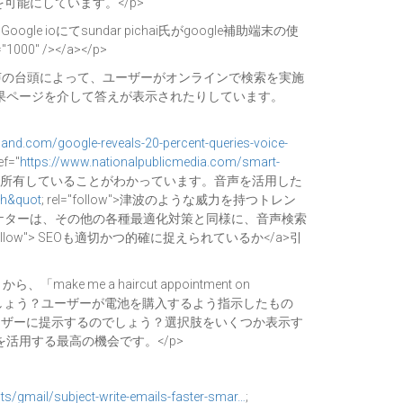
可能にしています。</p>
 alt="Google ioにてsundar pichai氏がgoogle補助端末の使
h="1000" /></a></p>
声の台頭によって、ユーザーがオンラインで検索を実施
果ページを介して答えが表示されたりしています。
land.com/google-reveals-20-percent-queries-voice-
f="
https://www.nationalpublicmedia.com/smart-
ピーカー」端末を所有していることがわかっています。音声を活用した
ch&quot
; rel="follow">津波のような威力を持つトレン
ーケターは、その他の各種最適化対策と同様に、音声検索
="follow"> SEOも適切かつ的確に捉えられているか</a>引
ke me a haircut appointment on
でしょう？ユーザーが電池を購入するよう指示したもの
ーザーに提示するのでしょう？選択肢をいくつか表示す
用する最高の機会です。</p>
ts/gmail/subject-write-emails-faster-smar…
;