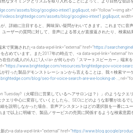
より自然なタイミングとリズムを取り入れることによって、より自然な会話を
edge.com/assets/blog/googleio-intext1.jpg&quot
; rel="follow"><img
://videos.brightedge.com/assets/blog/googleio-intext1.jpg&quot
; widt
せんが、詳細に注目すると、興味深い疑問がわいてきます。これまでに音
、ユーザーの質問に対して、音声による答えが直接返されたり、検索結
a data-wpel-link="external" href="
https://searchengine
0%</a>を占めています。また2017年の時点で、<a data-wpel-link="external" hre
="_blank">アメリカ在住の成人の6人に1人</a> が何らかの「スマートス
f="
https://www.brightedge.com/resources/brightedge-pov-voice-sear
hai氏が行った製品デモンストレーションから言えることは、我々検索マ
.brightedge.com/blog/seo-for-voice-search-are-we-looking-at-…
; rel
en on Tuesday?（火曜日に営業しているヘアサロンは？）」のようなクエリから、「ma
ようなクエリ中心に変容していくとしたら、SEOにどのような影響が出る
詳細を説明しなかった場合、音声アシスタントはどの選択肢を一番にユ
まで以上に明確で、製品／サービスの売買に関係するような検索意図を活
pel-link="external" href="
https://www.blog.google/produc