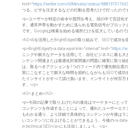
href="
https://twitter.com/60Minutes/status/9881970176
つる、ピザを注文するなどの行動を思考だけで行ったのです
<p>ユーザーが特定の命令や質問を考え、頭の中で言語化す
す。通常声帯を動かすために送られる電気信号がブロック
です。Googleは検索を始める場所だけを拡大しているの
<h2>AIを活用したBrightEdgeの取り組みで、SEOで成功を収
<p>BrightEdgeの<a data-wpel-link="internal" href="
https://
ニングや膨大なデータを活用して、自社ビジネスに最も大
ンテンツ関連または最適化対策関連の問題に確実に取り組
は、取るべきアクションを1つのフィード内で優先順位度
実にこなすことで膨大な時間を節約しながらもSEOで成
たインサイトがすべて請け負います。インサイトが何百万
す。</p>
<h2>まとめ</h2>
<p>今回の記事で取り上げたAIの進化はマーケターにと
コンテンツを作成することによって、優れたユーザーエクスペ
もわかる通り、より詳細で具体的なコンテンツが今後はラ
いコンテンツに仕上げることができるよう、今後の<a data-wpel-link
in technical SEO</a>にも注目しましょう。</p>