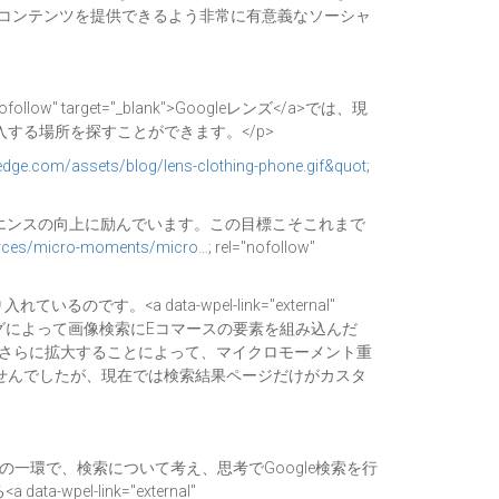
たコンテンツを提供できるよう非常に有意義なソーシャ
r nofollow" target="_blank">Googleレンズ</a>では、現
する場所を探すことができます。</p>
htedge.com/assets/blog/lens-clothing-phone.gif&quot
;
リエンスの向上に励んでいます。この目標こそこれまで
ources/micro-moments/micro…
; rel="nofollow"
<a data-wpel-link="external"
構造化したデータタグによって画像検索にEコマースの要素を組み込んだ
幅をさらに拡大することによって、マイクロモーメント重
せんでしたが、現在では検索結果ページだけがカスタ
の一環で、検索について考え、思考でGoogle検索を行
l-link="external"