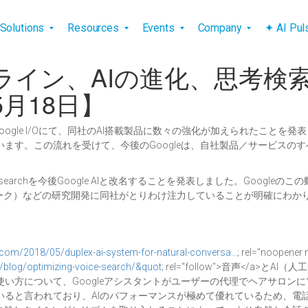
vigation
Solutions
Resources
Events
Company
✦ AI Pu
：製品ライン、AIの進化、思考
8年5月18日】
Google I/Oにて、同社のAI搭載製品に数々の強化が加えられたことを発表
ます。この流れを受けて、今後のGoogleは、自社製品／サービスのす
esearchを今後Google AIと改名することを発表しました。Goog
ワーク）などの研究開発に同社がとりわけ注力していることが明確にわか
g.com/2018/05/duplex-ai-system-for-natural-conversa…
; rel="noopene
/blog/optimizing-voice-search/&quot
; rel="follow">音声</
gle Duplexの使い方について、Googleアシスタントがユーザーの代理で
いると言われており、AIのパフォーマンスが極めて優れているため、電