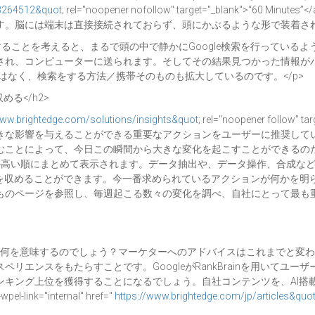
03264512&quot
; rel="noopener nofollow" target="_blank"
。脳には端末は直接接続されておらず、頭にかぶるような形で装着されて
ることを考えると、まるで頭の中で静かにGoogle検索を行っているよう
され、コンピューターに送られます。そしてその結果見つかった情報が
ではなく、検索をする方法／携帯そのものも拡大しているのです。</p>
める</h2>
www.brightedge.com/solutions/insights&quot
; rel="noopener fol
きな影響を与えることができる重要なアクションをユーザーに推奨して
むことによって、今日この瞬間から大きな変化を起こすことができるの
の高い順にまとめて表示されます。データ抽出や、データ操作、合成な
功を収めることができます。今一番求められているアクションが何かを明
ものページを参照し、毎週起こる数々の変化を調べ、自社にとって最も
って何を意味するのでしょう？マーケターへのアドバイスはこれまでと変
リエンスをもたらすことです。GoogleがRankBrainを用いてユ
ンキング上位を獲得することになるでしょう。自社コンテンツを、AI搭
="internal" href="
https://www.brightedge.com/jp/articles&quo