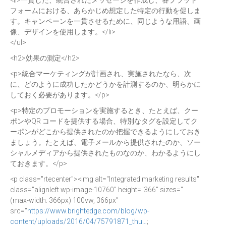
<li>一貫した、統合されたメッセージを作成し、各プラット
フォームにおける、あらかじめ想定した特定の行動を促しま
す。キャンペーンを一貫させるために、同じような用語、画
像、デザインを使用します。</li>
</ul>
<h2>効果の測定</h2>
<p>統合マーケティングが計画され、実施されたなら、次
に、どのように成功したかどうかを計測するのか、明らかに
しておく必要があります。</p>
<p>特定のプロモーションを実施するとき、たとえば、クー
ポンやQR コードを提供する場合、特別なタグを設定してク
ーポンがどこから提供されたのか把握できるようにしておき
ましょう。たとえば、電子メールから提供されたのか、ソー
シャルメディアから提供されたものなのか、わかるようにし
ておきます。</p>
<p class="rtecenter"><img alt="Integrated marketing results"
class="alignleft wp-image-10760" height="366" sizes="
(max-width: 366px) 100vw, 366px"
src="
https://www.brightedge.com/blog/wp-
content/uploads/2016/04/75791871_thu…
;