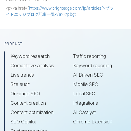
<p><a href="
https://www.brightedge.com/jp/articles">ブラ
イトエッジブログ記事一覧</a></p&gt
;
Footer
PRODUCT
Keyword research
Traffic reporting
Competitive analysis
Keyword reporting
Live trends
AI Driven SEO
Site audit
Mobile SEO
On-page SEO
Local SEO
Content creation
Integrations
Content optimization
AI Catalyst
SEO Copilot
Chrome Extension