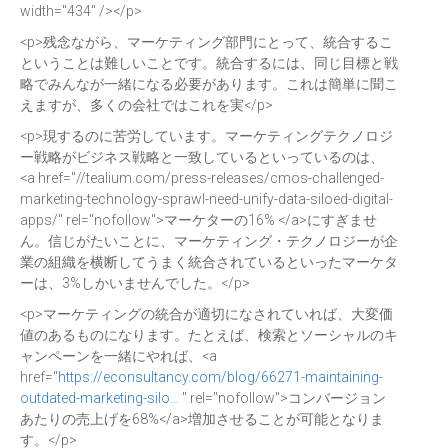
width="434" /></p>
<p>残念ながら、マーケティング部門にとって、統合するこ
ということは難しいことです。統合するには、同じ目標と戦
略でみんなが一緒になる必要があります。これは簡単に聞こ
えますが、多くの会社ではこれを実</p>
<p>現するのに苦労しています。マーケティングテクノロジ
ー戦略がビジネス戦略と一致しているといっているのは、
<a href="//tealium.com/press-releases/cmos-challenged-
marketing-technology-sprawl-need-unify-data-siloed-digital-
apps/" rel="nofollow">マーケターの16% </a>にすぎませ
ん。信じがたいことに、マーケティング・テクノロジーが企
業の組織を横断してうまく統合されているといったマーケタ
ーは、3%しかいませんでした。</p>
<p>マーケティングの統合が適切になされていれば、大変価
値のあるものになります。たとえば、検索とソーシャルのキ
ャンペーンを一緒にやれば、<a
href="
https://econsultancy.com/blog/66271-maintaining-
outdated-marketing-silo…
" rel="nofollow">コンバージョン
あたりの売上げを68%</a>増加させることが可能となりま
す。</p>