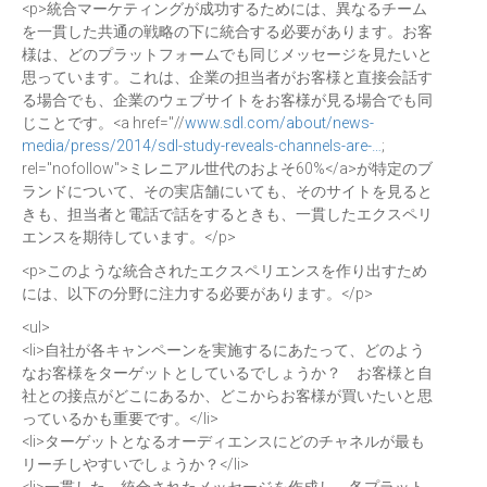
<p>統合マーケティングが成功するためには、異なるチーム
を一貫した共通の戦略の下に統合する必要があります。お客
様は、どのプラットフォームでも同じメッセージを見たいと
思っています。これは、企業の担当者がお客様と直接会話す
る場合でも、企業のウェブサイトをお客様が見る場合でも同
じことです。<a href="//
www.sdl.com/about/news-
media/press/2014/sdl-study-reveals-channels-are-…
;
rel="nofollow">ミレニアル世代のおよそ60%</a>が特定のブ
ランドについて、その実店舗にいても、そのサイトを見ると
きも、担当者と電話で話をするときも、一貫したエクスペリ
エンスを期待しています。</p>
<p>このような統合されたエクスペリエンスを作り出すため
には、以下の分野に注力する必要があります。</p>
<ul>
<li>自社が各キャンペーンを実施するにあたって、どのよう
なお客様をターゲットとしているでしょうか？ お客様と自
社との接点がどこにあるか、どこからお客様が買いたいと思
っているかも重要です。</li>
<li>ターゲットとなるオーディエンスにどのチャネルが最も
リーチしやすいでしょうか？</li>