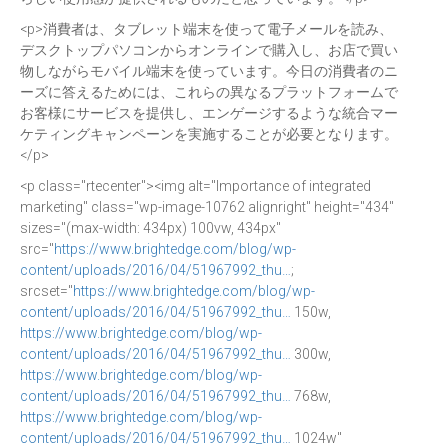
<p>消費者は、タブレット端末を使って電子メールを読み、
デスクトップパソコンからオンラインで購入し、お店で買い
物しながらモバイル端末を使っています。今日の消費者のニ
ーズに答えるためには、これらの異なるプラットフォームで
お客様にサービスを提供し、エンゲージするような統合マー
ケティングキャンペーンを実施することが必要となります。
</p>
<p class="rtecenter"><img alt="Importance of integrated
marketing" class="wp-image-10762 alignright" height="434"
sizes="(max-width: 434px) 100vw, 434px"
src="
https://www.brightedge.com/blog/wp-
content/uploads/2016/04/51967992_thu…
;
srcset="
https://www.brightedge.com/blog/wp-
content/uploads/2016/04/51967992_thu…
150w,
https://www.brightedge.com/blog/wp-
content/uploads/2016/04/51967992_thu…
300w,
https://www.brightedge.com/blog/wp-
content/uploads/2016/04/51967992_thu…
768w,
https://www.brightedge.com/blog/wp-
content/uploads/2016/04/51967992_thu…
1024w"