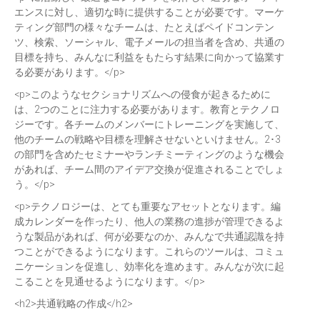
エンスに対し、適切な時に提供することが必要です。マーケ
ティング部門の様々なチームは、たとえばペイドコンテン
ツ、検索、ソーシャル、電子メールの担当者を含め、共通の
目標を持ち、みんなに利益をもたらす結果に向かって協業す
る必要があります。</p>
<p>このようなセクショナリズムへの侵食が起きるために
は、2つのことに注力する必要があります。教育とテクノロ
ジーです。各チームのメンバーにトレーニングを実施して、
他のチームの戦略や目標を理解させないといけません。2･3
の部門を含めたセミナーやランチミーティングのような機会
があれば、チーム間のアイデア交換が促進されることでしょ
う。</p>
<p>テクノロジーは、とても重要なアセットとなります。編
成カレンダーを作ったり、他人の業務の進捗が管理できるよ
うな製品があれば、何が必要なのか、みんなで共通認識を持
つことができるようになります。これらのツールは、コミュ
ニケーションを促進し、効率化を進めます。みんなが次に起
こることを見通せるようになります。</p>
<h2>共通戦略の作成</h2>