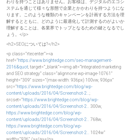
わりを持つことはありません。お客様は、デジタルのエコシ
ステムを通じて様々な形態で企業とかかわりを持つようにな
ります。このような種類のキャンペーンを計画する方法を理
解するとともに、どのように最適化して計測するのがよいか
理解することは、各業界でトップとなるための鍵となるでし
ょう。</p>
<h2>SEOについては?</h2>
<p class="rtecenter"><a
href="
https://www.brightedge.com/seo-management-
2016&quot
; target="_blank"><img alt="Integrated marketing
and SEO strategy" class="alignnone wp-image-10761"
height="309" sizes="(max-width: 936px) 100vw, 936px"
src="
https://www.brightedge.com/blog/wp-
content/uploads/2016/04/Screenshot-2…
;
srcset="
https://www.brightedge.com/blog/wp-
content/uploads/2016/04/Screenshot-2…
300w,
https://www.brightedge.com/blog/wp-
content/uploads/2016/04/Screenshot-2…
768w,
https://www.brightedge.com/blog/wp-
content/uploads/2016/04/Screenshot-2…
1024w"
width="936" /></a></p>