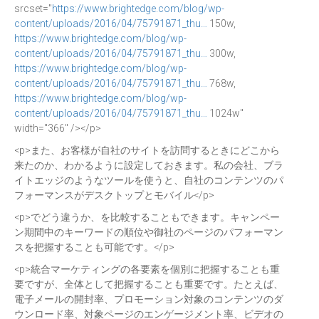
srcset="
https://www.brightedge.com/blog/wp-
content/uploads/2016/04/75791871_thu…
150w,
https://www.brightedge.com/blog/wp-
content/uploads/2016/04/75791871_thu…
300w,
https://www.brightedge.com/blog/wp-
content/uploads/2016/04/75791871_thu…
768w,
https://www.brightedge.com/blog/wp-
content/uploads/2016/04/75791871_thu…
1024w"
width="366" /></p>
<p>また、お客様が自社のサイトを訪問するときにどこから
来たのか、わかるように設定しておきます。私の会社、ブラ
イトエッジのようなツールを使うと、自社のコンテンツのパ
フォーマンスがデスクトップとモバイル</p>
<p>でどう違うか、を比較することもできます。キャンペー
ン期間中のキーワードの順位や御社のページのパフォーマン
スを把握することも可能です。</p>
<p>統合マーケティングの各要素を個別に把握することも重
要ですが、全体として把握することも重要です。たとえば、
電子メールの開封率、プロモーション対象のコンテンツのダ
ウンロード率、対象ページのエンゲージメント率、ビデオの