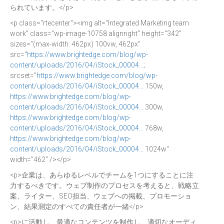
られています。</p>
<p class="rtecenter"><img alt="Integrated Marketing team
work" class="wp-image-10758 alignright" height="342"
sizes="(max-width: 462px) 100vw, 462px"
src="
https://www.brightedge.com/blog/wp-
content/uploads/2016/04/iStock_00004…
;
srcset="
https://www.brightedge.com/blog/wp-
content/uploads/2016/04/iStock_00004…
150w,
https://www.brightedge.com/blog/wp-
content/uploads/2016/04/iStock_00004…
300w,
https://www.brightedge.com/blog/wp-
content/uploads/2016/04/iStock_00004…
768w,
https://www.brightedge.com/blog/wp-
content/uploads/2016/04/iStock_00004…
1024w"
width="462" /></p>
<p>企業は、あらゆるレベルでチームを1つにすることに注
力するべきです。ウェブ制作のプロセスを考えると、戦略立
案、ライター、SEO担当、ウェブへの掲載、プロモーショ
ン、結果測定のすべての責任者が一緒</p>
<p>に活動し、最適なコンテンツを制作し、適切なオーディ