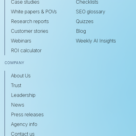
Case studies
Checklists
White papers & POVs
SEO glossary
Research reports
Quizzes
Customer stories
Blog
Webinars
Weekly AI Insights
ROI calculator
COMPANY
About Us
Trust
Leadership
News
Press releases
Agency info
Contact us