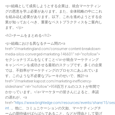
<p>組織として成長しようとする企業は、統合マーケティン
グの恩恵を学ぶ必要があります。また、全体戦略の中にこれ
を組み込む必要があります。以下、これを進めようとする企
業が知っておくべき、重要なベストプラクティスをご案内し
ます。</p>
<h2>チームをまとめる</h2>
<p>組織における異なるチーム間の<a
href="//marketingland.com/consumer-content-breakdown-
media-silos-converged-marketing-146601" rel="nofollow">
セクショナリズムをなくすこと</a>が統合マーケティング
キャンペーンを成功させる最初のステップです。多くの企業
では、不効率がマーケティングのプロセスにあふれていま
す。このような不必要なブレーキのせいで、推計<a
href="//marketeer.kapost.com/marketing-inefficiency-
slideshare/" rel="nofollow">958百万ドルのコストが年間で
かかっています。</a>マーケターの皆さんによると、承認
の遅れが、<a
href="
https://www.brightedge.com/resources/events/share/15/se
int…
。他に、コミュニケーションの欠如、マーケティングチ
ームの期待値がばらばらであること、などが理由として挙げ