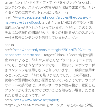
target="_blank">ネイティブ・アドバタイジング</a>とは、
コンテンツを、スタイルや内容が似た場所で露出する、とい
うタイプの広告です。Nativoによると、<a
href="//
www.dedicatedmedia.com/articles/the-power-of-
native-advertising&quot
; target="_blank">82% のブランド露
出向上</a>が見られたといっています。ただし、このシス
テムには信頼性の問題があり、多くの利用者がこのスポンサ
ー付き広告コンテンツを信頼していません。</p>
<p><a
href="
https://contently.com/strategist/2014/07/09/study-
sponsored-content-has…
; target="_blank">Contently社の調
査</a>によると、54% の人がどんなプラットフォームにお
いても、どのようなブランドでも、一般的に、スポンサー付
きコンテンツを信用しないと言っています。一般的に信用す
るといった人は、5%にも足りませんでした。この不信は、
読者への透明性の欠如が原因となっているようです。ウェブ
サイトへの訪問者は、スポンサーつきの読み物が、意図した
ブランドから来たものではないことを知らない場合、だまさ
れたと感じるようです。<a
href="
https://www.nativo.net/&quot
;
target="_blank">Nativo</a> とマーケターがこの不信に対応