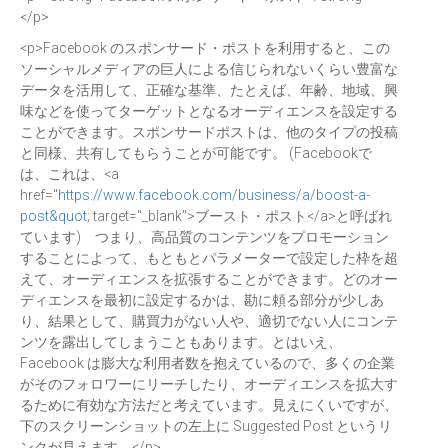
</p>
<p>Facebook のスポンサード・ポストを利用すると、この
ソーシャルメディアの巨人による信じられないくらい豊富な
データを活用して、正確な基準、たとえば、年齢、地域、興
味などを使ってターゲットとなるオーディエンスを設定する
ことができます。スポンサードポストは、他のタイプの投稿
と同様、共有してもらうことが可能です。 (Facebookで
は、これは、<a
href="
https://www.facebook.com/business/a/boost-a-
post&quot
; target="_blank">ブースト・ポスト</a>と呼ばれ
ています) つまり、高品質のコンテンツをプロモーション
することによって、もともとパラメーターで設定した枠を超
えて、オーディエンスを拡張することができます。どのオー
ディエンスを最初に設定するかは、勘に頼る部分が少しあ
り、結果として、購買力がない人や、適切でない人にコンテ
ンツを露出してしまうこともあります。とはいえ、
Facebook は膨大な利用者数を抱えているので、多くの企業
がそのフォロワーにリーチしたり、オーディエンスを拡大す
るために有効な方法だと考えています。見えにくいですが、
下のスクリーンショットの左上に Suggested Post というリ
ンクが見えます。</p>