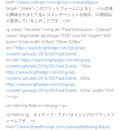
href="//
www.outbrain.com/about/company&quot
;
target="_blank">このプラットフォームによると、</a>読者
の興味をかきたてるレコメンデーションを毎日、60億回以
上提供しているとのことです。</p>
<p class="rtecenter"><img alt="Paid Distribution - Outbrain"
class="aligncenter wp-image-10391 size-full" height="445"
sizes="(max-width: 624px) 100vw, 624px"
src="
https://www.brightedge.com/blog/wp-
content/uploads/2016/03/Paid-Distrib…
;
srcset="
https://www.brightedge.com/blog/wp-
content/uploads/2016/03/Paid-Distrib…
150w,
https://www.brightedge.com/blog/wp-
content/uploads/2016/03/Paid-Distrib…
300w,
https://www.brightedge.com/blog/wp-
content/uploads/2016/03/Paid-Distrib…
624w" width="624"
/></p>
<p><strong>Nativo</strong></p>
<p>Nativo は、ネイティブ・アドバタイジングのプラットフ
ォームです。<a
href="//
www.sharethrough.com/nativeadvertising/&quot
;