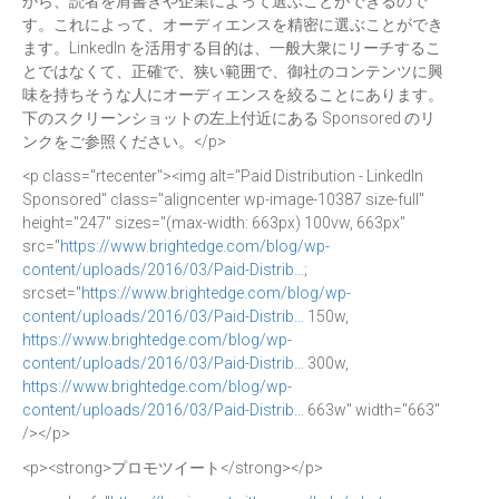
から、読者を肩書きや企業によって選ぶことができるので
す。これによって、オーディエンスを精密に選ぶことができ
ます。LinkedIn を活用する目的は、一般大衆にリーチするこ
とではなくて、正確で、狭い範囲で、御社のコンテンツに興
味を持ちそうな人にオーディエンスを絞ることにあります。
下のスクリーンショットの左上付近にある Sponsored のリ
ンクをご参照ください。</p>
<p class="rtecenter"><img alt="Paid Distribution - LinkedIn
Sponsored" class="aligncenter wp-image-10387 size-full"
height="247" sizes="(max-width: 663px) 100vw, 663px"
src="
https://www.brightedge.com/blog/wp-
content/uploads/2016/03/Paid-Distrib…
;
srcset="
https://www.brightedge.com/blog/wp-
content/uploads/2016/03/Paid-Distrib…
150w,
https://www.brightedge.com/blog/wp-
content/uploads/2016/03/Paid-Distrib…
300w,
https://www.brightedge.com/blog/wp-
content/uploads/2016/03/Paid-Distrib…
663w" width="663"
/></p>
<p><strong>プロモツイート</strong></p>