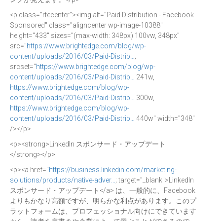
<p class="rtecenter"><img alt="Paid Distribution - Facebook
Sponsored" class="aligncenter wp-image-10388"
height="433" sizes="(max-width: 348px) 100vw, 348px"
src="
https://www.brightedge.com/blog/wp-
content/uploads/2016/03/Paid-Distrib…
;
srcset="
https://www.brightedge.com/blog/wp-
content/uploads/2016/03/Paid-Distrib…
241w,
https://www.brightedge.com/blog/wp-
content/uploads/2016/03/Paid-Distrib…
300w,
https://www.brightedge.com/blog/wp-
content/uploads/2016/03/Paid-Distrib…
440w" width="348"
/></p>
<p><strong>LinkedIn スポンサード・アップデート
</strong></p>
<p><a href="
https://business.linkedin.com/marketing-
solutions/products/native-adver…
; target="_blank">LinkedIn
スポンサード・アップデート</a> は、一般的に、Facebook
よりもかなり高額ですが、明らかな利点があります。このプ
ラットフォームは、プロフェッショナル向けにできています