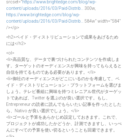
srcset="
https://www.brightedge.com/blog/wp-
content/uploads/2016/03/Paid-Distrib…
300w,
https://www.brightedge.com/blog/wp-
content/uploads/2016/03/Paid-Distrib…
584w" width="584"
/></p>
<h2>ペイド・ディストリビューションで成果をあげるため
には</h2>
<ol>
<li>高品質な、データで裏づけられたコンテンツを作成しま
す。ターゲットのオーディエンスが興味を持ってもらえると
自信を持てるものである必要があります。</li>
<li>御社のオーディエンスがどこにいるのかを考慮して、ペ
イド・ディストリビューション・プラットフォームを選びま
しょう。テレビ番組に興味を持つミレニアル世代がターゲッ
トであれば、Twitter を選ぶのが良い選択です。もし、
Entrepreneur の読者に読んでもらいたい記事を作ったとした
ら、Nativo が良い選択でしょう。</li>
<li>ゴールと予算をあらかじめ設定しておきます。これで、
プロジェクトが成功したかどうか、計測できますし、いっぺ
んにすべての予算を使い切るということも回避できます。
</li>