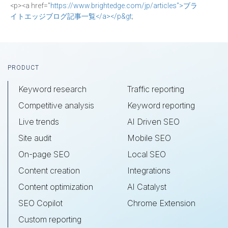
<p><a href="
https://www.brightedge.com/jp/articles">ブラ
イトエッジブログ記事一覧</a></p&gt
;
Footer
PRODUCT
Keyword research
Traffic reporting
Competitive analysis
Keyword reporting
Live trends
AI Driven SEO
Site audit
Mobile SEO
On-page SEO
Local SEO
Content creation
Integrations
Content optimization
AI Catalyst
SEO Copilot
Chrome Extension
Custom reporting