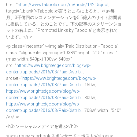
href="
https://www.taboola.com/de/node/1421&quot
;
target="_blank">Taboola が言うところによると、</a>毎
月、3千億回のレコメンデーションを5.5億人のサイト訪問者
に提供している、とのことです。下の記事のスクリーンショ
ットの右上に、”Promoted Links by Taboola”と表示されて
います。</p>
<p class="rtecenter"><img alt="Paid Distribution - Taboola"
class="aligncenter wp-image-10389" height="215" sizes="
(max-width: 540px) 100vw, 540px"
src="
https://www.brightedge.com/blog/wp-
content/uploads/2016/03/Paid-Distrib…
;
srcset="
https://www.brightedge.com/blog/wp-
content/uploads/2016/03/Paid-Distrib…
150w,
https://www.brightedge.com/blog/wp-
content/uploads/2016/03/Paid-Distrib…
300w,
https://www.brightedge.com/blog/wp-
content/uploads/2016/03/Paid-Distrib…
708w" width="540"
/></p>
<h3>ソーシャルメディアを選ぶ</h3>
<p><strong>Facebook スポンサード・ポスト</strong>