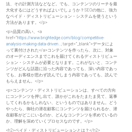
法、その計測方法などなど。でも、コンテンツのリーチを最
大化するにはどうすればよいでしょうか？SEOの他に、強力
なペイド・ディストリビューション・システムを使うという
方法があります。</p>
<p>品質の高い、<a
href="
https://www.brightedge.com/blog/competitive-
analysis-making-data-driven…
; target="_blank">データによ
って裏付けされた</a>コンテンツを作ったら、次に、対象
のオーディエンスまでこれを届けてくれるディストリビュー
ション・システムが必要となります。これがないと、コンテ
ンツがどんな話題に沿った内容であっても、深い内容であっ
ても、お客様が思わず読んでしまう内容であっても、読んで
もらえません。</p>
<p>コンテンツ・ディストリビューションは、すべての方向
にコンテンツを押し出て、誰かがこれをたまたま見て、返事
してくれるかもしれない、というものではありません。どう
やったら、御社の潜在顧客にコンテンツを届けられるか、潜
在顧客がどこにいるのか、どんなコンテンツを求めているの
か、理解を深めていくプロセスなのです。</p>
<h2>ペイド・ディストリビューションとは？</h2>