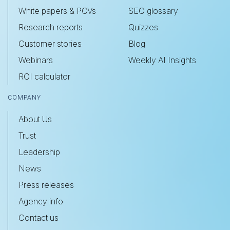
White papers & POVs
SEO glossary
Research reports
Quizzes
Customer stories
Blog
Webinars
Weekly AI Insights
ROI calculator
COMPANY
About Us
Trust
Leadership
News
Press releases
Agency info
Contact us