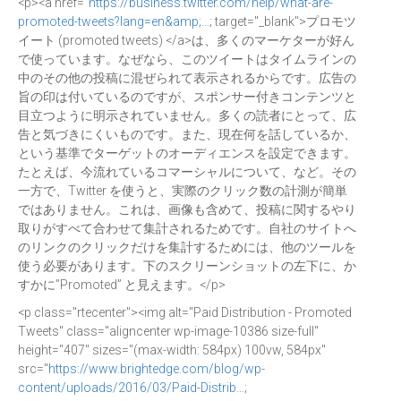
<p><a href="
https://business.twitter.com/help/what-are-
promoted-tweets?lang=en&amp;…
; target="_blank">プロモツ
イート (promoted tweets) </a>は、多くのマーケターが好ん
で使っています。なぜなら、このツイートはタイムラインの
中のその他の投稿に混ぜられて表示されるからです。広告の
旨の印は付いているのですが、スポンサー付きコンテンツと
目立つように明示されていません。多くの読者にとって、広
告と気づきにくいものです。また、現在何を話しているか、
という基準でターゲットのオーディエンスを設定できます。
たとえば、今流れているコマーシャルについて、など。その
一方で、Twitter を使うと、実際のクリック数の計測が簡単
ではありません。これは、画像も含めて、投稿に関するやり
取りがすべて合わせて集計されるためです。自社のサイトへ
のリンクのクリックだけを集計するためには、他のツールを
使う必要があります。下のスクリーンショットの左下に、か
すかに”Promoted” と見えます。</p>
<p class="rtecenter"><img alt="Paid Distribution - Promoted
Tweets" class="aligncenter wp-image-10386 size-full"
height="407" sizes="(max-width: 584px) 100vw, 584px"
src="
https://www.brightedge.com/blog/wp-
content/uploads/2016/03/Paid-Distrib…
;