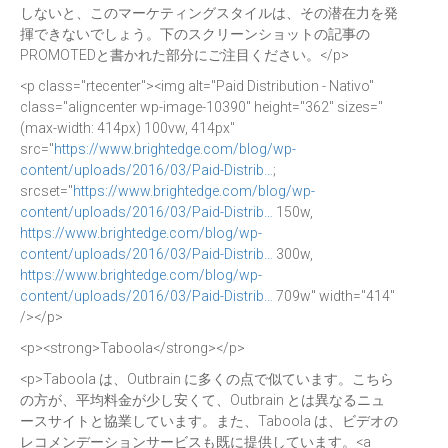
しないと、このマーケティングスタイルは、その潜在力を発
揮できないでしょう。下のスクリーンショットの記事の
PROMOTEDと書かれた部分にご注目ください。</p>
<p class="rtecenter"><img alt="Paid Distribution - Nativo"
class="aligncenter wp-image-10390" height="362" sizes="
(max-width: 414px) 100vw, 414px"
src="
https://www.brightedge.com/blog/wp-
content/uploads/2016/03/Paid-Distrib…
;
srcset="
https://www.brightedge.com/blog/wp-
content/uploads/2016/03/Paid-Distrib…
150w,
https://www.brightedge.com/blog/wp-
content/uploads/2016/03/Paid-Distrib…
300w,
https://www.brightedge.com/blog/wp-
content/uploads/2016/03/Paid-Distrib…
709w" width="414"
/></p>
<p><strong>Taboola</strong></p>
<p>Taboola は、Outbrain に多くの点で似ています。こちら
の方が、平均料金が少し安くて、Outbrain とは異なるニュ
ースサイトと協業しています。また、Taboola は、ビデオの
レコメンデーションサービスも既に提供しています。<a