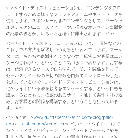
<p>ペイド・ディストリビューションは、コンテンツをプロ
モートするために様々なプラットフォームやネットワークを
使用します。スポンサー付きのコンテンツとして、ソーシャ
ルメディアのニューズフィードや、様々なオンライン出版物
の記事の後とか、いろいろな場所に露出されます。</p>
<p>ペイド・ディストリビューションは、バナー広告などの
これまでの方法を駆逐しつつあるといわれています。マーケ
ターは、ちかちか点滅するようなバナー広告にお客様はエン
ゲージされない、ということに気づきつつあります。お客様
は、信頼できるソースで自ら学んで、そこと関係を作って、
セールスサイクルの最初の部分を自分でコントロールしたい
と思っているのです。ペイド・ディストリビューションは、
他のサイトにいる潜在顧客をエンゲージする、という目標を
達成するとともに、権威のあるサイトを通じて案件を呼び込
み、お客様との関係を構築する、ということも狙っていま
す。</p>
<p><a href="//
www.ducttapemarketing.com/blog/paid-
content-distribution/&quot
; target="_blank">ペイド・コンテ
ンツ・ディストリビューション・プラットフォーム</a>を
利用するに当たっては、いくつか選択肢があります。 どの