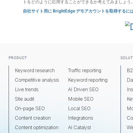
トをどのように応用することができるか考えてみましょう
自社サイト用に BrightEdge デモアカウントを取得するに
Footer
PRODUCT
SOLUT
Keyword research
Traffic reporting
B2
Competitive analysis
Keyword reporting
Da
Live trends
AI Driven SEO
Ins
Site audit
Mobile SEO
Ke
On-page SEO
Local SEO
Mo
Content creation
Integrations
Co
Content optimization
AI Catalyst
Wi