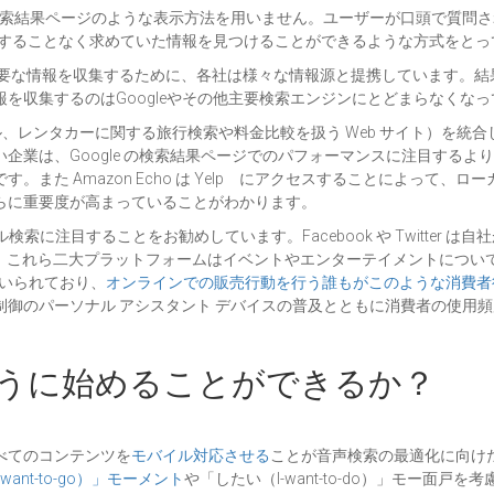
検索結果ページのような表示方法を用いません。ユーザーが口頭で質問
ックすることなく求めていた情報を見つけることができるような方式をとっ
必要な情報を収集するために、各社は様々な情報源と提携しています。結
を収集するのはGoogleやその他主要検索エンジンにとどまらなくな
券やホテル、レンタカーに関する旅行検索や料金比較を扱う Web サイト）
業は、Google の検索結果ページでのパフォーマンスに注目するより
また Amazon Echo は Yelp にアクセスすることによって、
らに重要度が高まっていることがわかります。
カル検索に注目することをお勧めしています。Facebook や Twitte
。これら二大プラットフォームはイベントやエンターテイメントについ
用いられており、
オンラインでの販売行動を行う誰もがこのような消費者
ど、音声制御のパーソナル アシスタント デバイスの普及とともに消費者の
うに始めることができるか？
べてのコンテンツを
モバイル対応させる
ことが音声検索の最適化に向け
want-to-go）」モーメント
や「したい（I-want-to-do）」モー面