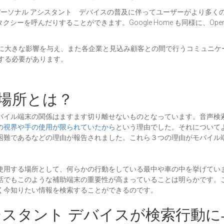
ーソナル アシスタント デバイスの普及に伴ってユーザーがより多くの取
タクシーを呼んだりすることができます。Google Home も同様に、Ope
界に大きな影響を与え、また各企業と見込み顧客との間で行うコミュニ
握する必要があります。
場所とは？
バイル端末の関係はますます切り離せないものとなっています。音声検
の視界や手の使用が限られていたから
という理由でした。それについて
困難であるなどの理由が報告されました。これら３つの理由がモバイル
使用する場所として、何らかの行動をしている最中や車の中を挙げてい
話でもこのような補助端末の重要性が高まっていることは明らかです。
く今知りたい情報を検索することができるのです。
シスタント デバイスが検索行動に