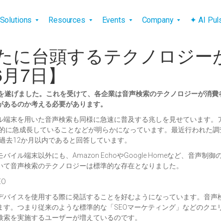
vigation
Solutions
Resources
Events
Company
✦ AI Pu
たに台頭するテクノロジーが
7年6月7日】
展を遂げました。これを受けて、各企業は音声検索のテクノロジーが消費
があるのか考える必要があります。
ル端末を用いた音声検索も同様に急速に普及する兆しを見せています。
的に急成長していることなどが明らかになっています。最近行われた調
過去12か月以内であると回答しています。
端末以外にも、Amazon EchoやGoogle Homeなど、音声制
いて音声検索のテクノロジーは標準的な存在となりました。
デバイスを使用する際に発話することを好むようになっています。音声検
ます。つまり従来のような標準的な「SEOマーケティング」などのクエ
検索を実施するユーザーが増えているのです。