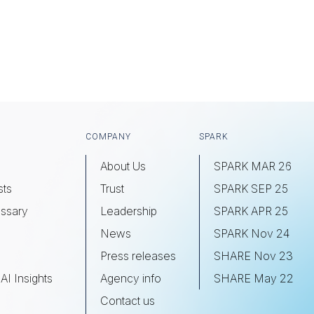
COMPANY
SPARK
About Us
SPARK MAR 26
sts
Trust
SPARK SEP 25
ssary
Leadership
SPARK APR 25
s
News
SPARK Nov 24
Press releases
SHARE Nov 23
AI Insights
Agency info
SHARE May 22
Contact us