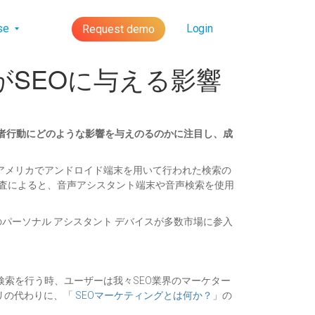
lse
Login
Request demo
SEOに与える影響
者行動にどのような影響を与えのるのかに注目し、成
アメリカでアンドロイド端末を用いて行われた検索の
査によると、音声アシスタント端末や音声検索を使用
御のパーソナル アシスタント デバイスが多数市場に参入
索を行う時、ユーザーは我々SEO業界のマーケター
リの代わりに、「
SEOマーケティングとは何か？
」の