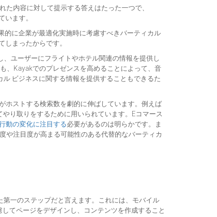
された内容に対して提示する答えはたった一つで、
ています。
果的に企業が最適化実施時に考慮すべきバーティカル
ってしまったからです。
を統合し、ユーザーにフライトやホテル関連の情報を提供し
も、Kayakでのプレゼンスを高めることによって、音
ローカル ビジネスに関する情報を提供することもできるた
r は自社がホストする検索数を劇的に伸ばしています。例えば
てやり取りをするために用いられています。Eコマース
行動の変化に注目する
必要があるのは明らかです。ま
使用頻度や注目度が高まる可能性のある代替的なバーティカ
た第一のステップだと言えます。これには、モバイル
戸を考慮してページをデザインし、コンテンツを作成すること