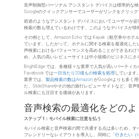
音声制御型パーソナル アシスタント デバイスは標準的な
Googleのクイックアンサーでユーザーがリンクをクリ
前述のようなアシスタント デバイスにおいてユーザーが
検索の数も増えているわけです。このようなデバイスが情報
その例として、Amazon Echo では Kayak（航空
ています。したがって、ホテルに関する検索を最適化したい企
声検索におけるパフォーマンスを高めることができるわけです。
め、人気の高いレビューサイトは中小規模のビジネスにさ
BrightEdge では、各種様々な業界で人気が高いバーティ
Facebook では
一日当たり20億もの検索を処理
しています
業界では、
製品検索の数はAmazon
がGoogleよりも多く
た、SlideShareやその他の旅行レビュー サイトな
ル検索にも注目する価値があります。
音声検索の最適化をどのよ
ステップ 1：モバイル検索に注意を払う
モバイル検索と音声検索の間で共通する点は多いため、す
フレンドリーなレイアウトを導入し、同時に
「行きたい（I-