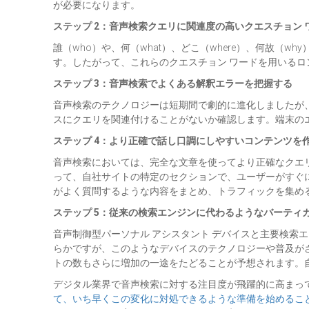
が必要になります。
ステップ 2：音声検索クエリに関連度の高いクエスチョン 
誰（who）や、何（what）、どこ（where）、何故（
す。したがって、これらのクエスチョン ワードを用いるロ
ステップ 3：音声検索でよくある解釈エラーを把握する
音声検索のテクノロジーは短期間で劇的に進化しましたが
スにクエリを関連付けることがないか確認します。端末の
ステップ 4：より正確で話し口調にしやすいコンテンツを
音声検索においては、完全な文章を使ってより正確なクエ
って、自社サイトの特定のセクションで、ユーザーがすぐに
がよく質問するような内容をまとめ、トラフィックを集め
ステップ 5：従来の検索エンジンに代わるようなバーティ
音声制御型パーソナル アシスタント デバイスと主要検索エンジ
らかですが、このようなデバイスのテクノロジーや普及が
トの数もさらに増加の一途をたどることが予想されます。
デジタル業界で音声検索に対する注目度が飛躍的に高まっ
て、いち早くこの変化に対処できるような準備を始めるこ