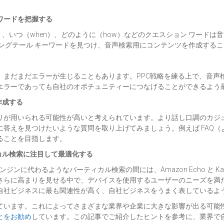
ワードを把握する
why）、いつ（when）、どのように（how）などのクエスション ワー
ングテール キーワードを見つけ、音声検索用にコンテンツを作成する
、まだまだエラーが生じることもあります。PPC戦略を練る上で、音声
エラーであっても自社のオポチュニティーにつなげることができるよう
作成する
リが用いられる可能性が高いと考えられています。より話し口調のカジ
答えを見つけたいような質問を取り上げてみましょう。例えば FAQ
ることを目指します。
カル検索に注目して最適化する
ンに代わるようなバーティカル検索の間には、Amazon Echo と Ka
さらに高まりを見せる中で、デバイスを使用するユーザーのニーズを満
自社ビジネスに最も関連性が高く、自社ビジネスをうまく表しているよ
ています。これによってさまざまな業界や企業に大きな影響が出る可能
とをお勧め
しています。この記事でご紹介したヒントを参考に、業界で