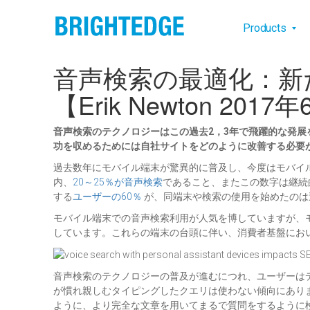
Skip to main content
Main na
Products
音声検索の最適化：新
【Erik Newton 201
音声検索のテクノロジーはこの過去2，3年で飛躍的な発
功を収めるためには自社サイトをどのように改善する必要
過去数年にモバイル端末が驚異的に普及し、今度はモバイ
内、
20～25％が音声検索
であること、またこの数字は継続
する
ユーザーの60％
が、同端末や検索の使用を始めたのは
モバイル端末での音声検索利用が人気を博していますが、モバイル
しています。これらの端末の台頭に伴い、消費者基盤にお
音声検索のテクノロジーの普及が進むにつれ、ユーザーは
が慣れ親しむタイピングしたクエリは使わない傾向にあり
ように、より完全な文章を用いてまるで質問をするように