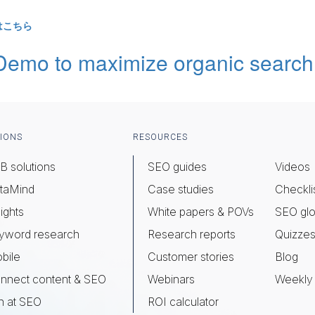
。
はこちら
IONS
RESOURCES
B solutions
SEO guides
Videos
taMind
Case studies
Checkli
ights
White papers & POVs
SEO glo
yword research
Research reports
Quizze
bile
Customer stories
Blog
nnect content & SEO
Webinars
Weekly 
n at SEO
ROI calculator