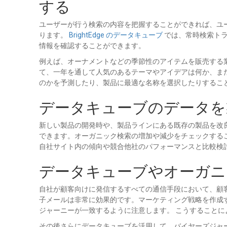
する
ユーザーが行う検索の内容を把握することができれば、ユ
ります。
BrightEdge のデータキューブ
では、常時検索トラ
情報を確認することができます。
例えば、オーナメントなどの季節性のアイテムを販売する
て、一年を通して人気のあるテーマやアイデアは何か、ま
のかを予測したり、製品に最適な名称を選択したりするこ
データキューブのデータを
新しい製品の開発時や、製品ラインにある既存の製品を改
できます。オーガニック検索の増加や減少をチェックする
自社サイト内の傾向や競合他社のパフォーマンスと比較検
データキューブやオーガニ
自社が顧客向けに発信するすべての通信手段において、顧
子メールは非常に効果的です。マーケティング戦略を作成
ジャーニーが一致するように注意します。 こうすること
その後さらにデータキューブを活用して、バイヤーズジャ