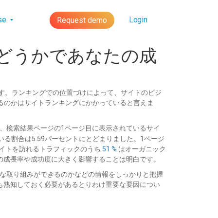
lse
Login
Request demo
かどうかであなたの成
です。ランキングでの位置づけによって、サイトのビジ
きるのかはサイトランキングにかかっていると言えま
、検索結果ページの1ページ目に表示されているサイ
る割合は5.59パーセントにとどまりました。1ページ
、サイトを訪れるトラフィックのうち
51 %
はオーガニック
の成長率や成功度に大きく影響することは明白です。
うな取り組みができるのかなどの情報をしっかりと把握
も熟知しておく必要があるとりわけ重要な要因につい