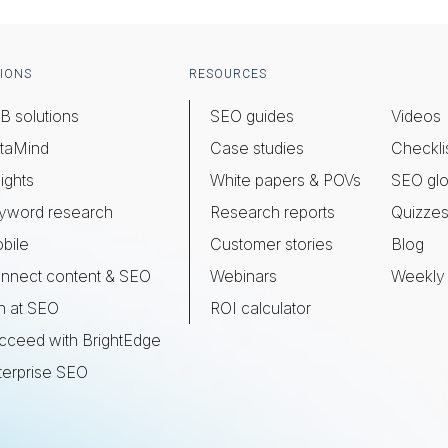
IONS
RESOURCES
B solutions
SEO guides
Videos
taMind
Case studies
Checkli
ights
White papers & POVs
SEO glo
yword research
Research reports
Quizze
bile
Customer stories
Blog
nnect content & SEO
Webinars
Weekly 
n at SEO
ROI calculator
cceed with BrightEdge
terprise SEO