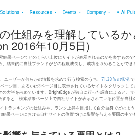
vigation
Solutions
Resources
Events
Company
✦ AI Pu
グの仕組みを理解している
on 2016年10月5日)
検索結果ページでどのくらい上位にサイトが表示されるのかを表すもの
れるため、結果的に自社ブランドがどの程度成長し、成功を収めることがで
、ユーザーが何らかの情報を求めて行う検索のうち、
71.33 % の状況
で
ページ目、あるいは3ページ目に表示されているサイトをクリックしてい
クの大半を占めています。BrightEdge が独自に行った調査によると
合すると、検索結果ページ上で自社サイトが表示されている位置が自社
b サイトランキングの仕組みや、ランク上昇を目指して自分自身でどのよ
の結果ページにおける自社サイトの位置づけに影響を与える要因の中で
グに影響を与えている要因とは？