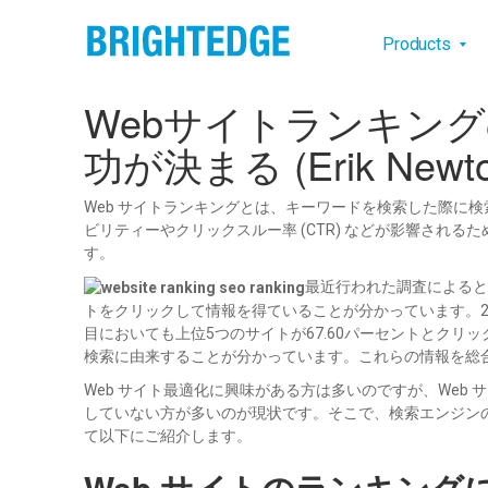
Skip to main content
Main na
Products
Webサイトランキン
功が決まる (Erik Newt
Web サイトランキングとは、キーワードを検索した際に
ビリティーやクリックスルー率 (CTR) などが影響さ
す。
最近行われた調査によると
トをクリックして情報を得ていることが分かっています。2
目においても上位5つのサイトが67.60パーセントとクリッ
検索に由来することが分かっています。これらの情報を総
Web サイト最適化に興味がある方は多いのですが、We
していない方が多いのが現状です。そこで、検索エンジン
て以下にご紹介します。
Web サイトのランキン