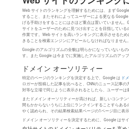
Web サイトのランキングを理解するためには、まず Goo
すること、またそれによってユーザーによる更なる Googl
げる手助けをすることにはさほど重点は置いていません。G
サイトをユーザーのために見つけ出すことを目指しているので
作業です。Web サイトを高いランキングに表示させるた
きることを検索エンジンにアピールしなければなりません
Google のアルゴリズムの全貌は明らかになっていない
す。また Google は今までに実施したアルゴリズムのア
ドメイン オーソリティー
特定のページのランキングを決定する上で、Google は
ド
ロガーが投稿した記事を比べると、CNNのニュース記事の方
対等な立場で同じように表示されるとしたら、ユーザーは
またドメイン オーソリティーが高ければ、新しいコンテン
間もかからないうちに上位にランクインすることすらある
やく認められ、その結果検索結果ページの1ページ目に表
ドメイン オーソリティーを決定するために、Google 
自社サイトのドメイン オーソリティーを高め