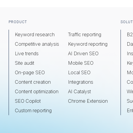
Footer
PRODUCT
SOLUT
Keyword research
Traffic reporting
B2
Competitive analysis
Keyword reporting
Da
Live trends
AI Driven SEO
Ins
Site audit
Mobile SEO
Ke
On-page SEO
Local SEO
Mo
Content creation
Integrations
Co
Content optimization
AI Catalyst
Wi
SEO Copilot
Chrome Extension
Su
Custom reporting
En