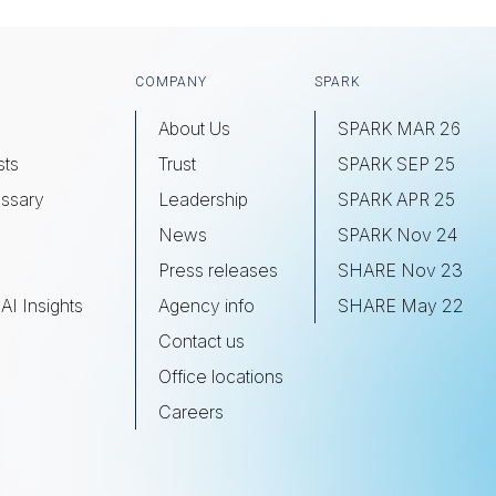
COMPANY
SPARK
About Us
SPARK MAR 26
sts
Trust
SPARK SEP 25
ssary
Leadership
SPARK APR 25
s
News
SPARK Nov 24
Press releases
SHARE Nov 23
AI Insights
Agency info
SHARE May 22
Contact us
Office locations
Careers