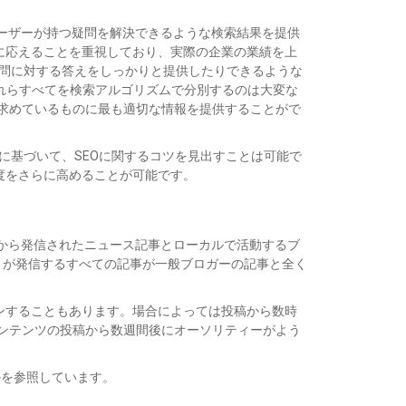
は、ユーザーが持つ疑問を解決できるような検索結果を提供
期待に応えることを重視しており、実際の企業の業績を上
疑問に対する答えをしっかりと提供したりできるような
、それらすべてを検索アルゴリズムで分別するのは大変な
が求めているものに最も適切な情報を提供することがで
因に基づいて、SEOに関するコツを見出すことは可能で
功度をさらに高めることが可能です。
m から発信されたニュース記事とローカルで活動するブ
om が発信するすべての記事が一般ブロガーの記事と全く
。
インすることもあります。場合によっては投稿から数時
ンテンツの投稿から数週間後にオーソリティーがよう
かを参照しています。