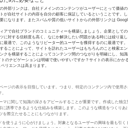
の外部リンクは、自社ドメインのコンテンツがユーザーにとって価値の
トが自社サイトの内容を自分の顧客に保証しているということです。し
になります。またスパムや質の低いサイトからの外部リンクは Goog
ィアで自社ブランドのコミュニティーを構築しましょう。企業としての
ツに対する信頼度も高く、なにか解決したい問題がある時には繰り返し
に最適で、このようなリピーター的ユーザーを獲得するのに最適です。
することによって、サイトを訪れたユーザーはもちろんのこと検索エン
ンクを構築することによってコンテンツ間のつながりを明確にし、知識
サイトのナビゲーションは明確で使いやすいですか？サイトの表示にかか
スペリエンスは高まります。
の高いページの表示を目指しています。つまり、特定のコンテンツ内で使用
す。
ーマに関して知識の深さをアピールすることが重要です。作成した独立
容に誘導できるような仕組みを構築します。このような構造をつくりあ
ンツを際立たせることにもつながります。
ドを使うように心がけましょう。対象となるユーザーの興味を最も引く