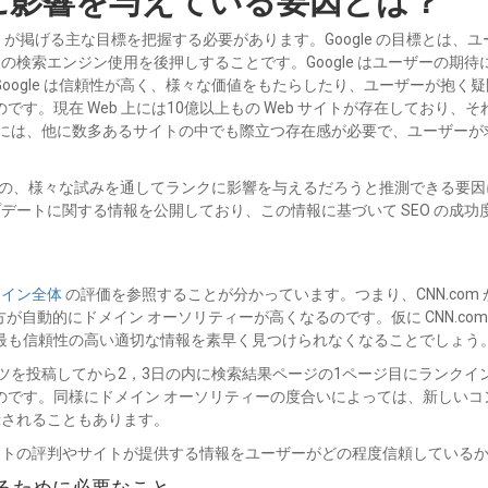
gle が掲げる主な目標を把握する必要があります。Google の目標と
e の検索エンジン使用を後押しすることです。Google はユーザーの
oogle は信頼性が高く、様々な価値をもたらしたり、ユーザーが抱く
す。現在 Web 上には10億以上もの Web サイトが存在しており
めには、他に数多あるサイトの中でも際立つ存在感が必要で、ユーザー
。
ものの、様々な試みを通してランクに影響を与えるだろうと推測できる要
ップデートに関する情報を公開しており、この情報に基づいて SEO の成
メイン全体
の評価を参照することが分かっています。つまり、CNN.co
が自動的にドメイン オーソリティーが高くなるのです。仮に CNN.c
最も信頼性の高い適切な情報を素早く見つけられなくなることでしょう
ツを投稿してから2，3日の内に検索結果ページの1ページ目にランク
のです。同様にドメイン オーソリティーの度合いによっては、新しいコ
示されることもあります。
はサイトの評判やサイトが提供する情報をユーザーがどの程度信頼している
るために必要なこと