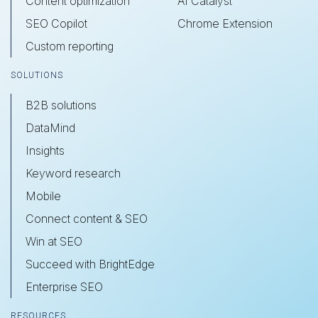
Content optimization
AI Catalyst
SEO Copilot
Chrome Extension
Custom reporting
SOLUTIONS
B2B solutions
DataMind
Insights
Keyword research
Mobile
Connect content & SEO
Win at SEO
Succeed with BrightEdge
Enterprise SEO
RESOURCES