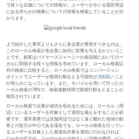
て様々な店舗についての情報や、ユーザーが今いる場所周辺
にある何らかの物事についての情報を検索していることが分
かります。
上で紹介した事実よりもさらに各企業が重視すべきなのは、
このローカル検索が各企業に如何に影響を与えるかというこ
とです。顧客はバイヤーズジャーニーの各段階においてロー
カルに関係する様々な情報を求めています。ローカル検索以
外の検索に比較すると、ローカル検索ではコンバージョン
ポイントでユーザーが購買行動をとる可能性が
2倍高い
こと
が明らかになっています。また、モバイルを用いて行ったロ
ーカル検索の78%で、検索後数時間で購買行動をとることが
報告されています。
ローカル検索で企業が成功を収めるためには、ローカル（周
辺）にいるユーザーを対象として適切な備えをすることが必
要です。通常業務では店舗周辺ではなく遠く離れた地域の顧
客との取引が中心である場合でも、ローカル検索を行ってい
るユーザーを対象とした最適化作業を適切に行わなければ、
リーチの拡大や、ユーザーからの好ましい評価の獲得、ビジ