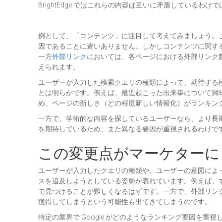
BrightEdge ではこれらの内容は互いに矛盾しているわ
例として、「コンテンツ」に注目して考えてみましょう。
因であることに違いありません。しかしコンテンツに関す
一方
外部リンク
においては、各ページにおける外部リンク
えられます。
ユーザーが入力した検索クエリの種類によって、期待する
とは明らかです。例えば、最近起こった出来事について興
め、ページの新しさ（どの程度新しい情報化）がランキン
一方で、学術的な内容を探しているユーザーなら、より長
を期待しているため、また異なる要因が重視されるわけで
この変更点がマーケターに
ユーザーが入力したクエリの種類や、ユーザーの意図によって
スを追及しようとしている姿勢が表れています。例えば、
で見つけることが難しくなるはずです。一方で、外部リン
獲得してしまうという可能性も出てきてしまうのです。
特定の業界で Google がどのようなランキング要因を重