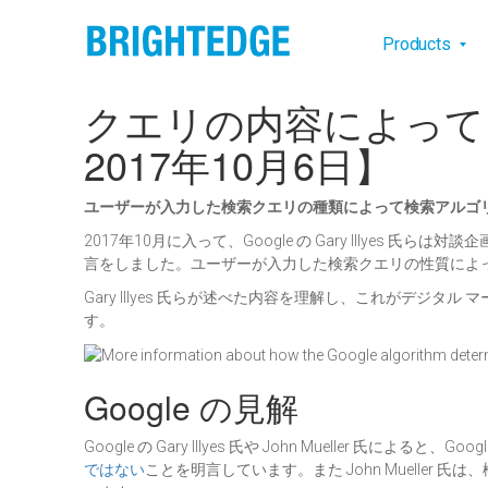
Skip to main content
Main na
Products
クエリの内容によってアル
2017年10月6日】
ユーザーが入力した検索クエリの種類によって検索アルゴリズ
2017年10月に入って、Google の Gary Illy
言をしました。ユーザーが入力した検索クエリの性質によっ
Gary Illyes 氏らが述べた内容を理解し、これがデ
す。
Google の見解
Google の Gary Illyes 氏や John Mueller 
ではない
ことを明言しています。また John Muell