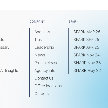
COMPANY
SPARK
About Us
SPARK MAR 26
sts
Trust
SPARK SEP 25
ssary
Leadership
SPARK APR 25
s
News
SPARK Nov 24
Press releases
SHARE Nov 23
AI Insights
Agency info
SHARE May 22
Contact us
Office locations
Careers