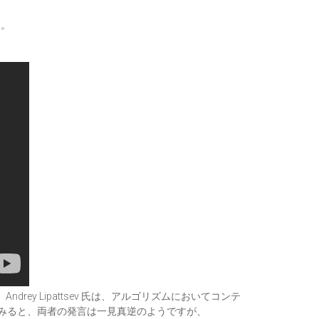
）。
drey Lipattsev 氏は、アルゴリズムにおいてコンテ
みると、両者の発言は一見真逆のようですが、