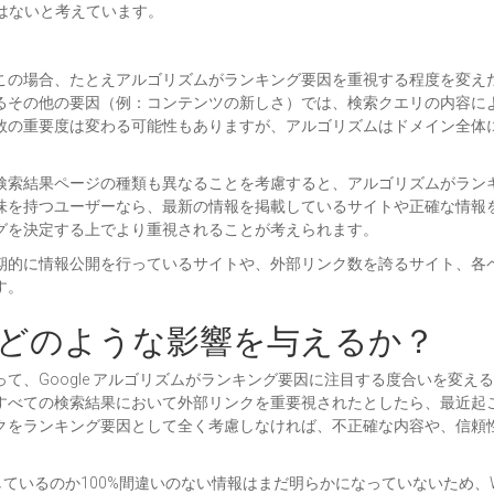
けではないと考えています。
この場合、たとえアルゴリズムがランキング要因を重視する程度を変え
るその他の要因（例：コンテンツの新しさ）では、検索クエリの内容に
数の重要度は変わる可能性もありますが、アルゴリズムはドメイン全体
検索結果ページの種類も異なることを考慮すると、アルゴリズムがラン
味を持つユーザーなら、最新の情報を掲載しているサイトや正確な情報
グを決定する上でより重視されることが考えられます。
期的に情報公開を行っているサイトや、外部リンク数を誇るサイト、各
す。
どのような影響を与えるか？
、Google アルゴリズムがランキング要因に注目する度合いを変えると
すべての検索結果において外部リンクを重要視されたとしたら、最近起
クをランキング要因として全く考慮しなければ、不正確な内容や、信頼
視しているのか100%間違いのない情報はまだ明らかになっていないため、