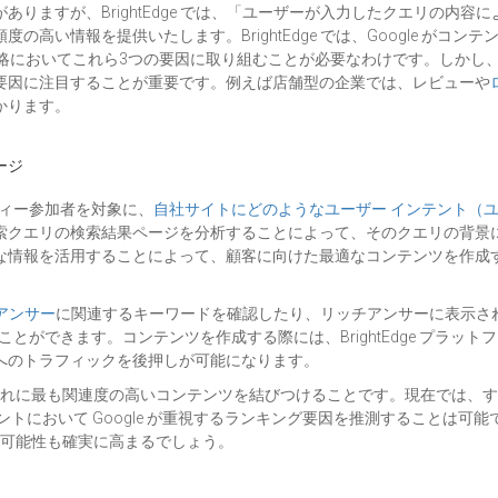
りますが、BrightEdge では、「ユーザーが入力したクエリの内
情報を提供いたします。BrightEdge では、Google がコンテン
戦略においてこれら3つの要因に取り組むことが必要なわけです。しかし
要因に注目することが重要です。例えば店舗型の企業では、レビューや
かります。
ージ
ミュニティー参加者を対象に、
自社サイトにどのようなユーザー インテント（
エリの検索結果ページを分析することによって、そのクエリの背景にあるユ
な情報を活用することによって、顧客に向けた最適なコンテンツを作成
アンサー
に関連するキーワードを確認したり、リッチアンサーに表示さ
ことができます。コンテンツを作成する際には、BrightEdge プラ
へのトラフィックを後押しが可能になります。
と、それに最も関連度の高いコンテンツを結びつけることです。現在では
トにおいて Google が重視するランキング要因を推測することは可
する可能性も確実に高まるでしょう。