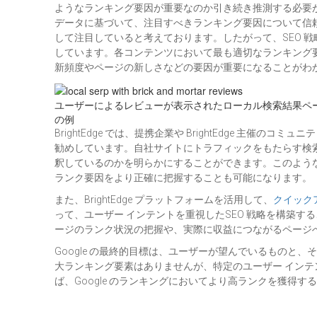
ようなランキング要因が重要なのか引き続き推測する必要があ
データに基づいて、注目すべきランキング要因について信頼度の高い
して注目していると考えております。したがって、SEO 
しています。各コンテンツにおいて最も適切なランキング
新頻度やページの新しさなどの要因が重要になることがわ
ユーザーによるレビューが表示されたローカル検索結果ペ
の例
BrightEdge では、提携企業や BrightEdge 主催のコ
勧めしています。自社サイトにトラフィックをもたらす検索ク
釈しているのかを明らかにすることができます。このよう
ランク要因をより正確に把握することも可能になります。
また、BrightEdge プラットフォームを活用して、
クイック
って、ユーザー インテントを重視したSEO 戦略を構築する
ージのランク状況の把握や、実際に収益につながるページ
Google の最終的目標は、ユーザーが望んでいるもの
大ランキング要素はありませんが、特定のユーザー インテン
ば、Google のランキングにおいてより高ランクを獲得