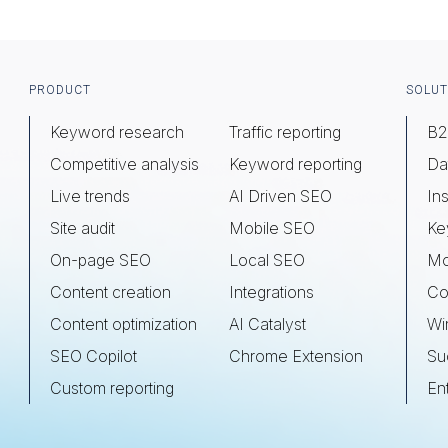
Footer
PRODUCT
SOLUT
Keyword research
Traffic reporting
B2
Competitive analysis
Keyword reporting
Da
Live trends
AI Driven SEO
Ins
Site audit
Mobile SEO
Ke
On-page SEO
Local SEO
Mo
Content creation
Integrations
Co
Content optimization
AI Catalyst
Wi
SEO Copilot
Chrome Extension
Su
Custom reporting
En