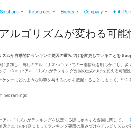
vigation
Solutions
Resources
Events
Company
✦ AI Pu
ゴリズムが変わる可能性【Er
ムが自動的にランキング要因の重みづけを変更していることを Goog
es 氏らは対談企画に参加し、自社のアルゴリズムについての一部情報を明らか
て、Google アルゴリズムがランキング要因の重みづけを変える可能
ジタル マーケターにどのような影響を与えるのかを把握することによって、S
氏によると、Google アルゴリズムがランキングを決定する際に参照する要因に関して、
「
er 氏は、検索クエリの内容によってランキング要因の重みづけをアルゴリ