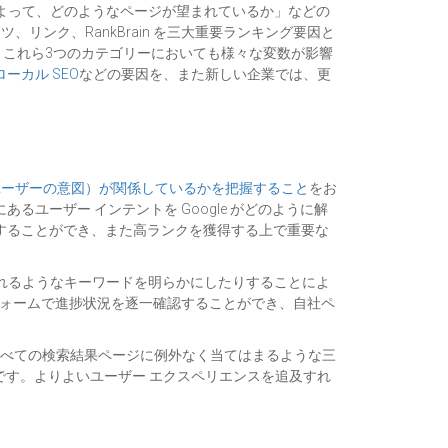
容によって、どのようなページが望まれているか」などの
ツ、リンク、RankBrain を三大重要ランキング要因と
、これら3つのカテゴリーにおいても様々な変数が影響
ローカル SEO
などの要因を、また新しい企業では、更
ユーザーの意図）が関係しているかを把握すること
をお
ーザー インテントを Google がどのように解
することができ、また高ランクを獲得する上で重要な
れるようなキーワードを明らかにしたりすることによ
ットフォームで進捗状況を逐一確認することができ、自社ペ
、すべての検索結果ページに例外なく当てはまるような三
能です。よりよいユーザー エクスペリエンスを追及すれ