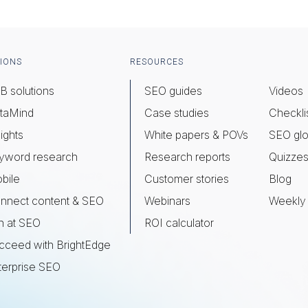
IONS
RESOURCES
B solutions
SEO guides
Videos
taMind
Case studies
Checkli
ights
White papers & POVs
SEO glo
yword research
Research reports
Quizze
bile
Customer stories
Blog
nnect content & SEO
Webinars
Weekly 
n at SEO
ROI calculator
cceed with BrightEdge
terprise SEO