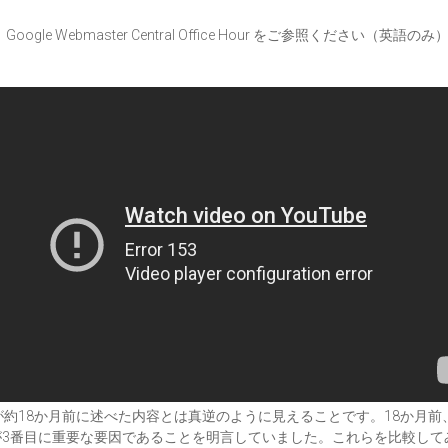
、Google Webmaster Central Office Hour をご参照ください（英語のみ
v 氏が約18か月前に述べた内容とは真逆のように見えることです。18か月前、An
が3番目に重要な要因であることを明言していました。これらを比較して